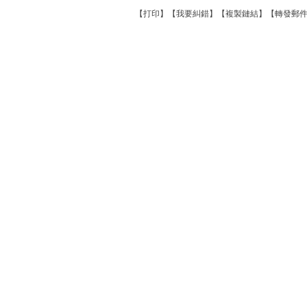
【
打印
】【
我要糾錯
】【
複製鏈結
】【
轉發郵