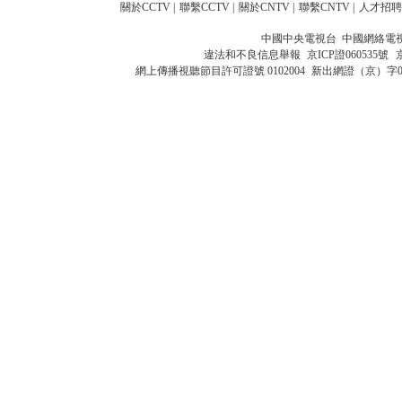
關於CCTV
|
聯繫CCTV
|
關於CNTV
|
聯繫CNTV
|
人才招聘
中國中央電視台 中國網絡電
違法和不良信息舉報
京ICP證060535號
網上傳播視聽節目許可證號 0102004
新出網證（京）字0