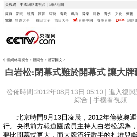
央視網
|
中國網絡電視台
|
網站地圖
首頁
新聞
經濟
體育
綜藝
春晚
戲曲
音樂
科教
青少
文化
藝術
電視
頻道大全
欄目大全
節目大全
直播中國
賽事直播
網絡
中國網絡電視台
>
新聞台
>
體育圖文
>
白岩松:閉幕式難於開幕式 讓大
發佈時間:2012年08月13日 05:10 |
進入復興
綜合 |
手機看視頻
北京時間8月13日凌晨，2012年倫敦奧
行。央視前方報道團成員主持人白岩松認為
要比開幕式更大，而大牌流行歌手的扎堆兒