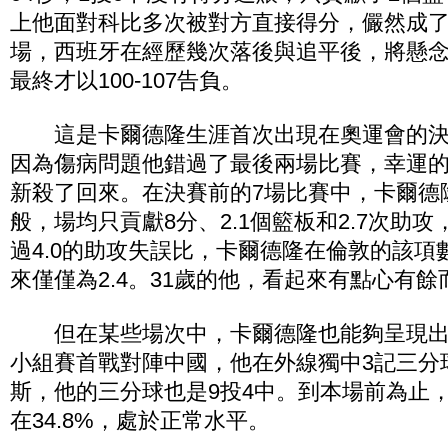
上他面對科比多次被對方直接得分，儼然成
場，西班牙在經歷幾次落後與追平後，將懸
最終才以100-107告負。
這是卡爾德隆生涯首次出現在奧運會的決
因為傷病問題他錯過了最後兩場比賽，幸運
新殺了回來。在決賽前的7場比賽中，卡爾德
般，場均只貢獻8分、2.1個籃板和2.7次助攻
過4.0的助攻失誤比，卡爾德隆在倫敦的該項
來僅僅為2.4。31歲的他，看起來有點心有
但在某些場次中，卡爾德隆也能夠呈現出
小組賽首戰對陣中國，他在外線獨中3記三分
斯，他的三分球也是9投4中。到本場前為止
在34.8%，處於正常水平。