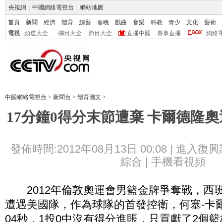
央視網
|
中國網絡電視台
|
網站地圖
首頁
新聞
經濟
體育
綜藝
春晚
戲曲
音樂
科教
青少
文化
藝術
電視
頻道大全
欄目大全
節目大全
直播中國
賽事直播
網絡
中國網絡電視台
>
新聞台
>
體育圖文
>
17分鐘0得分末節遭棄 卡爾德隆
發佈時間:2012年08月13日 00:08 |
進入復興
綜合 |
手機看視頻
2012年倫敦奧運會男籃金牌爭奪戰，西
遭遇美國隊，作為球隊的首發控衛，何塞-卡爾
04秒，1投0中沒有得分進賬，只貢獻了2個