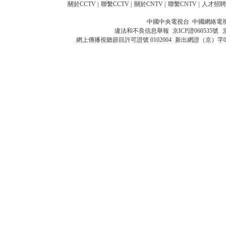
關於CCTV
|
聯繫CCTV
|
關於CNTV
|
聯繫CNTV
|
人才招聘
中國中央電視台 中國網絡電
違法和不良信息舉報
京ICP證060535號
網上傳播視聽節目許可證號 0102004
新出網證（京）字0