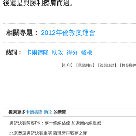
後還是與勝利擦肩而過。
相關專題：
2012年倫敦奧運會
熱詞：
卡爾德隆
助攻
得分
籃板
【
打印
】【
我要糾錯
】【
複製鏈結
】【
轉發郵
搜索更多
卡爾德隆
助攻
的新聞
男籃決賽陣容PK：夢十鋒線佔優 加索爾內線逞威
北京奧運男籃決賽重演 西班牙再戰夢之隊