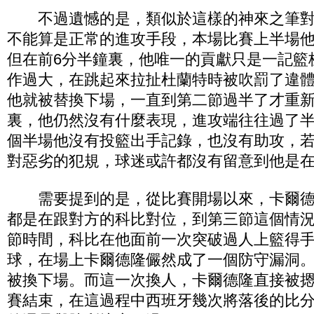
不過遺憾的是，類似於這樣的神來之筆對
不能算是正常的進攻手段，本場比賽上半場
但在前6分半鐘裏，他唯一的貢獻只是一記籃
作過大，在跳起來拉扯杜蘭特時被吹罰了違
他就被替換下場，一直到第二節過半了才重
裏，他仍然沒有什麼表現，進攻端往往過了
個半場他沒有投籃出手記錄，也沒有助攻，
對惡劣的犯規，球迷或許都沒有留意到他是
需要提到的是，從比賽開場以來，卡爾德
都是在跟對方的科比對位，到第三節這個情
節時間，科比在他面前一次突破過人上籃得
球，在場上卡爾德隆儼然成了一個防守漏洞
被換下場。而這一次換人，卡爾德隆直接被
賽結束，在這過程中西班牙幾次將落後的比