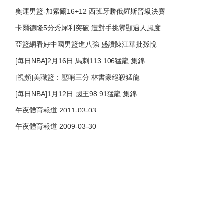
奧運男籃-加索爾16+12 西班牙勝俄羅斯晉級決賽
卡爾德隆5分秀犀利突破 遭對手挑釁顯過人風度
亞籃網看好中國男籃進八強 盛讚陳江華批孫悅
[每日NBA]2月16日 馬刺113:106猛龍 集錦
[視頻]美職籃：壓哨三分 林書豪絕殺猛龍
[每日NBA]1月12日 國王98:91猛龍 集錦
午夜體育報道 2011-03-03
午夜體育報道 2009-03-30