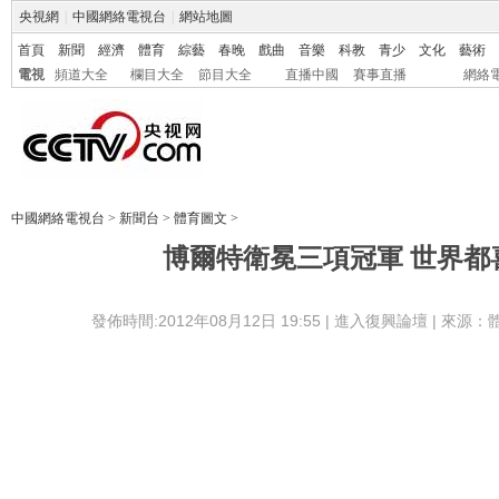
央視網
|
中國網絡電視台
|
網站地圖
首頁
新聞
經濟
體育
綜藝
春晚
戲曲
音樂
科教
青少
文化
藝術
電視
頻道大全
欄目大全
節目大全
直播中國
賽事直播
網絡
中國網絡電視台
>
新聞台
>
體育圖文
>
博爾特衛冕三項冠軍 世界都
發佈時間:2012年08月12日 19:55 |
進入復興論壇
| 來源：
繞場一週，博爾特和佈雷克仍未盡興。他
上擺出各種姿勢，最後還來到了寫着“新世界紀錄
前，擺出射箭姿勢拍特寫。儘管當時場上正
儀式，但披着牙買加國旗的博爾特和4100米