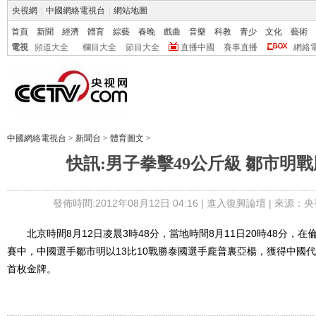
央視網
|
中國網絡電視台
|
網站地圖
首頁
新聞
經濟
體育
綜藝
春晚
戲曲
音樂
科教
青少
文化
藝術
電視
頻道大全
欄目大全
節目大全
直播中國
賽事直播
網絡
中國網絡電視台
>
新聞台
>
體育圖文
>
快訊:男子拳擊49公斤級 鄒市明
發佈時間:2012年08月12日 04:16 |
進入復興論壇
| 來源：央
北京時間8月12日凌晨3時48分，當地時間8月11日20時48分，在
賽中，中國選手鄒市明以13比10戰勝泰國選手龐普裏亞楊，獲得中國
首枚金牌。