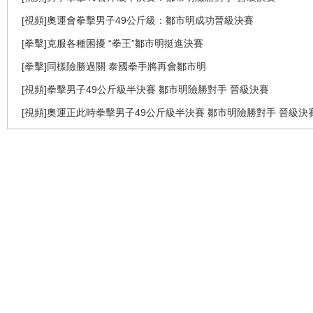
[視頻]奧運會拳擊男子49公斤級：鄒市明成功晉級決賽
[拳擊]克服各種困擾 “拳王”鄒市明挺進決賽
[拳擊]同樣險勝過關 泰國拳手將再會鄒市明
[視頻]拳擊男子49公斤級半決賽 鄒市明險勝對手 晉級決賽
[視頻]奧運正此時拳擊男子49公斤級半決賽 鄒市明險勝對手 晉級決