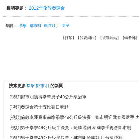
相關專題：
2012年倫敦奧運會
熱詞：
拳擊
鄒市明
戰勝對手
男子
【
打印
】【
我要糾錯
】【
複製鏈結
】【
轉發郵
搜索更多
拳擊
鄒市明
的新聞
[視頻]鄒市明獲得拳擊男子49公斤級冠軍
[視頻]奧運會第十五比賽日看點
[視頻]倫敦奧運賽事前瞻拳擊49公斤級決賽：鄒市明迎戰泰國選手 
[視頻]男子拳擊49公斤級半決賽：險勝過關 泰國拳手再會鄒市明
[視頻]男子拳擊49公斤級半決賽：鄒市明險勝對手 晉級決賽