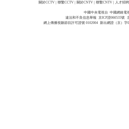
關於CCTV
|
聯繫CCTV
|
關於CNTV
|
聯繫CNTV
|
人才招聘
中國中央電視台 中國網絡電
違法和不良信息舉報
京ICP證060535號
網上傳播視聽節目許可證號 0102004
新出網證（京）字0