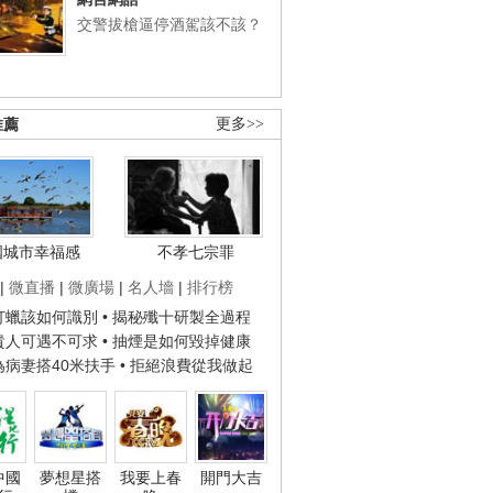
交警拔槍逼停酒駕該不該？
推薦
更多>>
國城市幸福感
不孝七宗罪
|
微直播
|
微廣場
|
名人墻
|
排行榜
子打蠟該如何識別
• 揭秘殲十研製全過程
種貴人可遇不可求
• 抽煙是如何毀掉健康
人為病妻搭40米扶手
• 拒絕浪費從我做起
中國
夢想星搭
我要上春
開門大吉