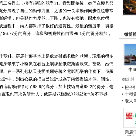
二名得主，擁有很強的競爭力。音樂開始後，她們在極具節
充分展現了自己的動作力度，之後的一長串動作同步性也非常
漸緩慢，但是動作力度並非下降，也沒有松弛，踩水水位很
成過程中，兩人都保持了很好的連貫性。最後的難度串，銜接
6.77分的高分，這樣和初賽技術自選96.1分的得分相加，
微博
琴科、羅馬什娜基本上是處於孤獨求敗的狀態，現場的很多
隨身帶來了小喇叭在看台上演練起俄羅斯國歌來。當然，她們
中
耀。在一系列包括天使愛美麗等著名電影配樂的伴奏下，俄羅
設計中，別出心裁的把自己設計成為了兩個提線木偶。韌性、
微訪談
這套動作得到了98.9的高分，加上技術自選98.2的得分，毫
• 橙
們的表現也再次告訴世人，俄羅斯花樣游泳的統治地位不容撼
• 十
• 老
美麗