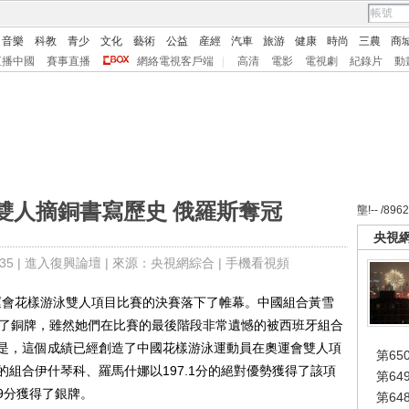
音樂
科教
青少
文化
藝術
公益
産經
汽車
旅游
健康
時尚
三農
商
直播中國
賽事直播
網絡電視客戶端
|
高清
電影
電視劇
紀錄片
動
雙人摘銅書寫歷史 俄羅斯奪冠
壟!-- /896
央視
5 |
進入復興論壇
| 來源：央視網綜合 |
手機看視頻
運會花樣游泳雙人項目比賽的決賽落下了帷幕。中國組合黃雪
獲得了銅牌，雖然她們在比賽的最後階段非常遺憾的被西班牙組合
但是，這個成績已經創造了中國花樣游泳運動員在奧運會雙人項
第65
組合伊什琴科、羅馬什娜以197.1分的絕對優勢獲得了該項
第6
9分獲得了銀牌。
第6