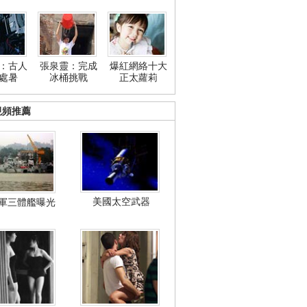
：古人
張泉靈：完成
爆紅網絡十大
處暑
冰桶挑戰
正太蘿莉
視頻推薦
美國太空武器
軍三體艦曝光