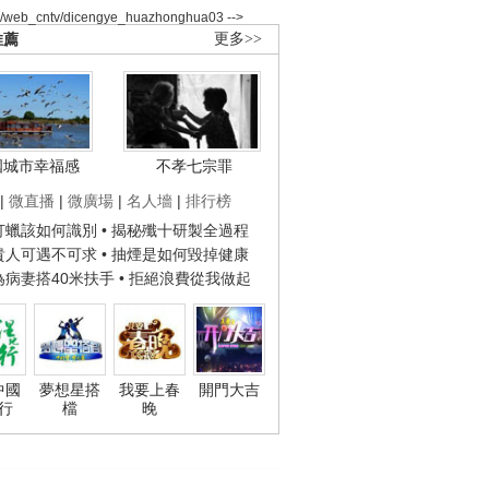
2/web_cntv/dicengye_huazhonghua03 -->
推薦
更多>>
國城市幸福感
不孝七宗罪
|
微直播
|
微廣場
|
名人墻
|
排行榜
子打蠟該如何識別
• 揭秘殲十研製全過程
種貴人可遇不可求
• 抽煙是如何毀掉健康
人為病妻搭40米扶手
• 拒絕浪費從我做起
中國
夢想星搭
我要上春
開門大吉
行
檔
晚