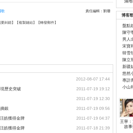
濕地
國歌
責任編輯：劉珊
博客
我要糾錯
】【
複製鏈結
】【
轉發郵件
】
盤點
陳守
男人
宋寶
韓雪
陳立
新疆
悠然
2012-08-07 17:44
專訪
小山
實現歷史突破
2011-07-19 19:12
2011-07-19 12:30
鷗摘銀
2011-07-19 09:56
琳汪皓獲得金牌
2011-07-19 04:37
王寧：
故事
琳汪皓獲得金牌
2011-07-18 21:39