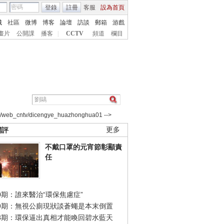
登錄
註冊
客服
設為首頁
城
社區
微博
博客
論壇
訪談
郵箱
游戲
畫片
公開課
播客
|
CCTV
頻道
欄目
2/web_cntv/dicengye_huazhonghua01 -->
網評
更多
不戴口罩的元宵節彰顯責
任
0期：誰來醫治“環保焦慮症”
49期：無視公廁現狀談蒼蠅是本末倒置
48期：環保逼出真相才能喚回碧水藍天