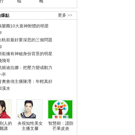
行
檔
晚
勁爆點
更多 >>
娛樂圈10大衰神附體的明星
學
出軌前最好要深思的三個問題
和
領銜擁有神秘身份背景的明星
飛飛哥
姑娘迪拉娜：把壓力變成動力
小卒
青奧會俏主播陳瀅：年輕真好
和溪水
別人的
央視知性美女
智慧樹：謹防
難講
主播文馨
芒果皮炎