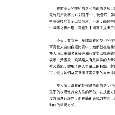
在前兩天的技術自選和自由自選項目結束
最終列席決賽的12對選手中，黃雪辰、
中等偏後的黃金出場位次。不過，由於中
中國隊之後出場，這也對中國選手提出了
今天，黃雪辰、劉鷗決賽所使用的伴奏曲
軍賽雙人自由自選比賽中，她們就在這曲
雙人項目第四名蔣婷婷和蔣文文出戰倫敦
表示，黃雪辰、劉鷗兩人有足夠強的力量
祥又霸氣，體現了兩人力量上的特點。對
可，也是她們堅定選用這套音樂的重要原
雙人項目決賽的動作是自由自選，但是
選手的表現進行全方位的評估。在技術方
度方面進行評判；而在藝術表現力方面，
動作的呈現方式。