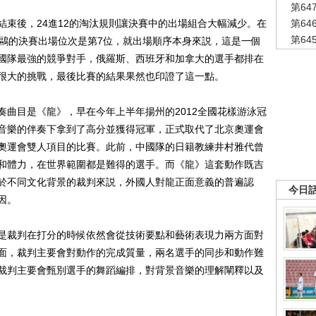
第6
後，24進12的淘汰規則讓決賽中的出場組合大幅減少。在
第6
第6
劉鷗的決賽出場位次是第7位，就出場順序本身來説，這是一個
國隊最強的競爭對手，俄羅斯、西班牙和加拿大的選手都排在
很大的挑戰，最後比賽的結果果然也印證了這一點。
目是《龍》，早在今年上半年揚州的2012全國花樣游泳冠
音樂的伴奏下拿到了高分並獲得冠軍，正式取代了北京奧運會
奧運會雙人項目的比賽。此前，中國隊的日籍教練井村雅代曾
和體力，在世界範圍都是難得的選手。而《龍》這套動作既吉
於不同文化背景的裁判來説，外國人對龍正面意義的普遍認
今日
因。
裁判在打分的時候依然會從技術要點和藝術表現力兩方面對
面，裁判主要會對動作的完成質量，兩名選手的同步和動作難
裁判主要會甄別選手的舞蹈編排，對背景音樂的理解闡釋以及