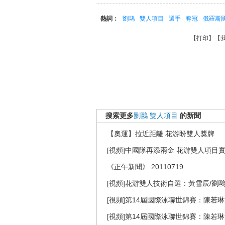
熱詞：
劉鷗
雙人項目
選手
奪冠
俄羅斯
【
打印
】【
搜索更多
劉鷗
雙人項目
的新聞
【奧運】拉近距離 花游盼雙人獎牌
[視頻]中國隊再添兩金 花游雙人項目
《正午新聞》 20110719
[視頻]花游雙人技術自選：黃雪辰/劉
[視頻]第14屆國際泳聯世錦賽：陳若
[視頻]第14屆國際泳聯世錦賽：陳若