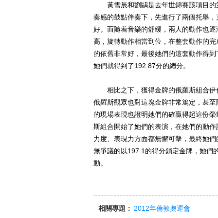
黃雪辰和劉鷗是去年世錦賽該項目的第
奏感的鼓點伴奏下，先進行了兩個托舉，
好。而隨着音樂的舒緩，兩人的動作也逐
高，旋轉動作相當到位，在整套動作的完
的依舊非常好，最後她們的這套動作得到了9
她們就得到了192.87分的總分。
相比之下，獲得金牌的俄羅斯組合伊什
俄羅斯觀眾也對這塊金牌非常篤定，甚至
的現場表現也證明她們的確贏得起這份榮
斯組合開始了她們的表演，在她們的動作
力度、表現力方面都無懈可擊，最終她們的
無爭議的以197.1的得分鎖定金牌，她
動。
相關專題：
2012年倫敦奧運會