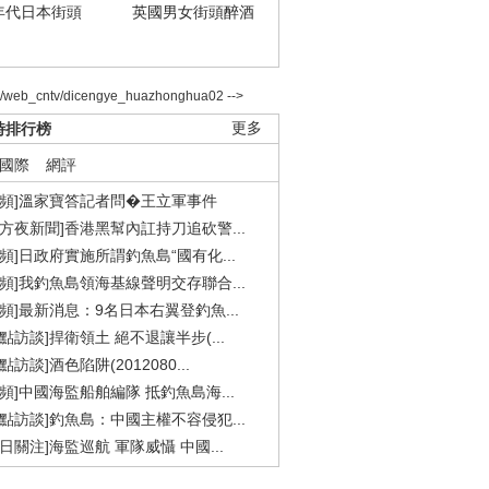
年代日本街頭
英國男女街頭醉酒
2/web_cntv/dicengye_huazhonghua02 -->
時排行榜
更多
國際
網評
視頻]溫家寶答記者問�王立軍事件
東方夜新聞]香港黑幫內訌持刀追砍警...
視頻]日政府實施所謂釣魚島“國有化...
視頻]我釣魚島領海基線聲明交存聯合...
視頻]最新消息：9名日本右翼登釣魚...
焦點訪談]捍衛領土 絕不退讓半步(...
點訪談]酒色陷阱(2012080...
視頻]中國海監船舶編隊 抵釣魚島海...
焦點訪談]釣魚島：中國主權不容侵犯...
今日關注]海監巡航 軍隊威懾 中國...