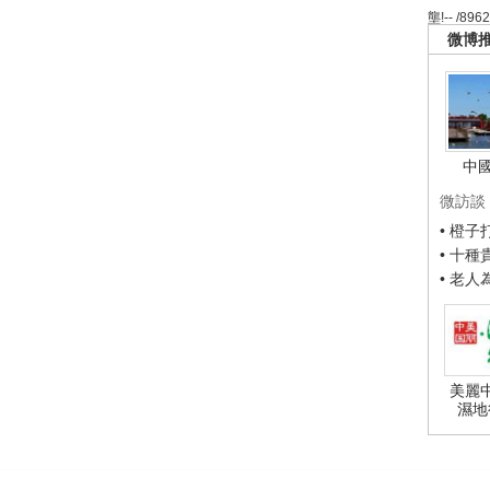
壟!-- /896
微博
中
微訪談
• 橙
• 十
• 老
美麗
濕地