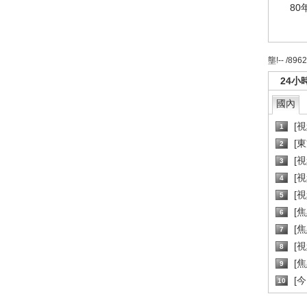
80
壟!-- /896
24小
國內
[
1
[
2
[
3
[
4
[
5
[
6
[焦
7
[
8
[
9
[
10