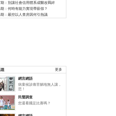
47期：別讓社會信用體系成醫改羈絆
46期：何時有能力實現帶薪假？
45期：嚴控以人查房因何引熱議
話題
更多
網言網語
病童候診痛苦躺地無人讓，
悲！
民聲調查
您還看國足比賽嗎？
網言網語