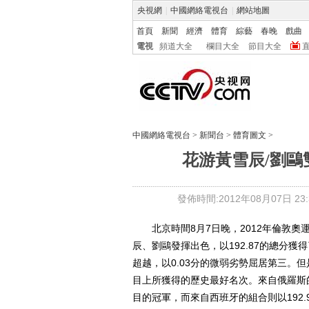
央視網
|
中國網絡電視台
|
網站地圖
首頁
新聞
經濟
體育
綜藝
春晚
戲曲
電視
頻道大全
欄目大全
節目大全
中國網絡電視台
>
新聞台
>
體育圖文
>
花游黃雪辰/劉鷗
發佈時間:2012年08月07日 23:3
北京時間8月7日晚，2012年倫敦奧
辰、劉鷗發揮出色，以192.87的總分
超越，以0.03分的微弱劣勢屈居第三。
目上所獲得的歷史最好名次。來自俄羅斯的
目的冠軍，而來自西班牙的組合則以192.