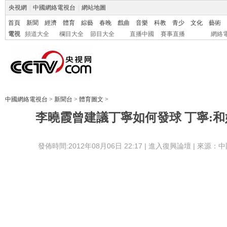
央視網
|
中國網絡電視台
|
網站地圖
首頁
新聞
經濟
體育
綜藝
春晚
戲曲
音樂
科教
青少
文化
藝術
電視
頻道大全
欄目大全
節目大全
直播中國
賽事直播
網絡
中國網絡電視台
>
新聞台
>
體育圖文
>
李曉霞曾建議丁寧如何發球 丁寧:
發佈時間:2012年08月06日 22:17 |
進入復興論壇
| 來源：中
中新網倫敦8月6日電 (記者 張子揚)為了
夢，中國女隊在6日的奧運會乒乓球團體賽上“大
勝老對手韓國，強勢闖入決賽。
在目前的中國隊陣容中，郭躍和李曉霞已