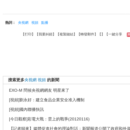
熱詞：
央視網
視頻
點播
【
打印
】【
我要糾錯
】【
複製鏈結
】【
轉發郵件
】【
】
【一鍵分享
搜索更多
央視網
視頻
的新聞
EXO-M 問候央視網網友 明星來了
[視頻]劉永好：建立食品企業安全准入機制
[視頻]國內聯播快訊
[今日觀察]彩電大戰：雲上的戰爭(20120116)
【記者歸來】媒體促進社會的理論對話：新聞報道公開了政府和外