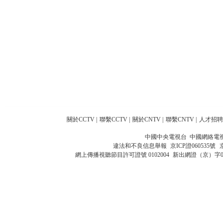
關於CCTV
|
聯繫CCTV
|
關於CNTV
|
聯繫CNTV
|
人才招聘
中國中央電視台 中國網絡電
違法和不良信息舉報
京ICP證060535號
網上傳播視聽節目許可證號 0102004
新出網證（京）字0