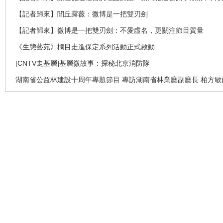
【記者歸來】閭丘露薇：微博是一把雙刃劍
【記者歸來】微博是一把雙刃劍：不愛虛名，更關注節目質量
《生態藝苑》欄目走進保定系列活動正式啟動
[CNTV走基層]基層微故事：探秘北京消防隊
湖南省公益林建設十周年專題節目 專訪湖南省林業廳副廳長 柏方敏(