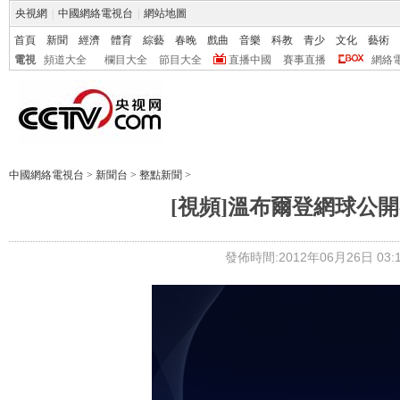
央視網
|
中國網絡電視台
|
網站地圖
首頁
新聞
經濟
體育
綜藝
春晚
戲曲
音樂
科教
青少
文化
藝術
電視
頻道大全
欄目大全
節目大全
直播中國
賽事直播
網絡
中國網絡電視台
>
新聞台
>
整點新聞
>
[視頻]溫布爾登網球公
發佈時間:2012年06月26日 03:1