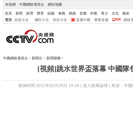
央視網
|
中國網絡電視台
|
網站地圖
首頁
新聞
經濟
體育
綜藝
春晚
戲曲
音樂
科教
青少
文化
藝術
電視
頻道大全
欄目大全
節目大全
直播中國
賽事直播
網絡
中國網絡電視台
>
新聞台
>
新聞聯播
>
[視頻]跳水世界盃落幕 中國隊
發佈時間:2012年02月26日 19:30 |
進入復興論壇
| 來源：中國