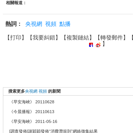
相關報道：
熱詞：
央視網
視頻
點播
【
打印
】【
我要糾錯
】【
複製鏈結
】【
轉發郵件
】
】
搜索更多
央視網
視頻
的新聞
《早安海峽》 20110628
《今晨播報》 20110613
《早安海峽》 2011-05-16
[調查發佈]謝穎穎發佈“消費潛規則”網絡徵集結果