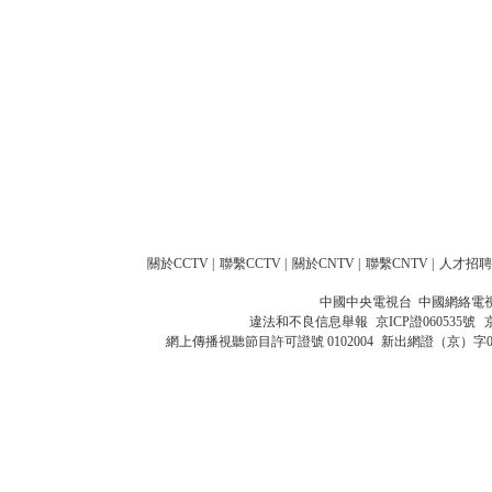
關於CCTV
|
聯繫CCTV
|
關於CNTV
|
聯繫CNTV
|
人才招聘
中國中央電視台 中國網絡電
違法和不良信息舉報
京ICP證060535號
網上傳播視聽節目許可證號 0102004
新出網證（京）字0