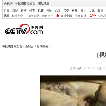
央視網
|
中國網絡電視台
|
網站地圖
首頁
新聞
經濟
體育
綜藝
春晚
戲曲
音樂
科教
青少
文化
藝術
電視
頻道大全
欄目大全
節目大全
直播中國
賽事直播
網絡
中國網絡電視台
>
新聞台
>
新聞聯播
>
[
發佈時間:2011年07月07日 