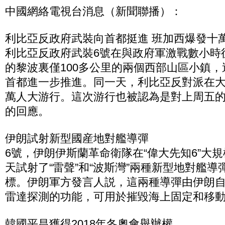
中國網絡電視台消息（新聞聯播）：
利比亞反政府武裝向首都挺進 班加西爆發十
利比亞反政府武裝6號在與政府軍激戰數小時
的黎波裏僅100多公里的兩個西部山區小鎮
首都進一步推進。同一天，利比亞反對派在
萬人大游行。這次游行也被認為是對上周五
的回應。
伊朗試射新型國産地對艦導彈
6號，伊朗伊斯蘭革命衛隊在“偉大先知6”大
天試射了“雷聲”和“波斯灣”兩種新型地對艦
標。伊朗軍方發言人説，這兩種導彈由伊朗
雷達探測的功能，可用於摧毀海上固定和移
韓國平昌獲得2018年冬奧會舉辦權