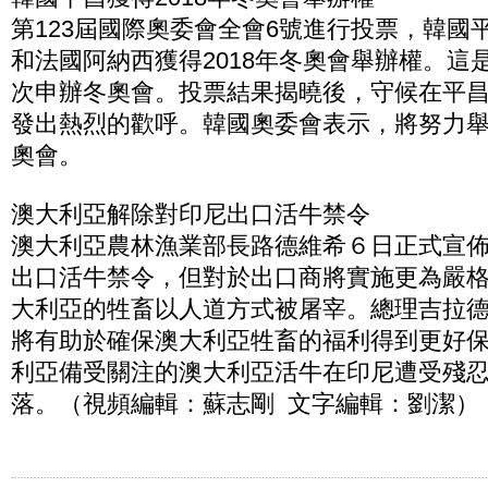
第123屆國際奧委會全會6號進行投票，韓國
和法國阿納西獲得2018年冬奧會舉辦權。這
次申辦冬奧會。投票結果揭曉後，守候在平
發出熱烈的歡呼。韓國奧委會表示，將努力
奧會。
澳大利亞解除對印尼出口活牛禁令
澳大利亞農林漁業部長路德維希６日正式宣
出口活牛禁令，但對於出口商將實施更為嚴
大利亞的牲畜以人道方式被屠宰。總理吉拉
將有助於確保澳大利亞牲畜的福利得到更好
利亞備受關注的澳大利亞活牛在印尼遭受殘
落。（視頻編輯：蘇志剛 文字編輯：劉潔）