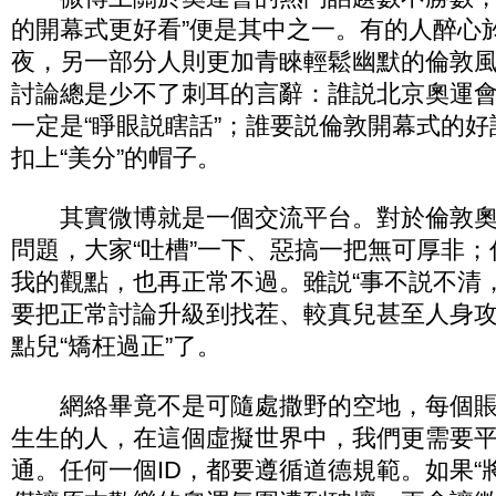
的開幕式更好看”便是其中之一。有的人醉心
夜，另一部分人則更加青睞輕鬆幽默的倫敦
討論總是少不了刺耳的言辭：誰説北京奧運
一定是“睜眼説瞎話”；誰要説倫敦開幕式的
扣上“美分”的帽子。
其實微博就是一個交流平台。對於倫敦奧
問題，大家“吐槽”一下、惡搞一把無可厚非
我的觀點，也再正常不過。雖説“事不説不清
要把正常討論升級到找茬、較真兒甚至人身
點兒“矯枉過正”了。
網絡畢竟不是可隨處撒野的空地，每個賬
生生的人，在這個虛擬世界中，我們更需要
通。任何一個ID，都要遵循道德規範。如果“