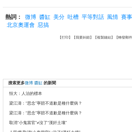
熱詞：
微博
醬缸
美分
吐槽
平等對話
風情
賽
北京奧運會
惡搞
【
打印
】【
我要糾錯
】【
複製鏈結
】【
轉發郵
搜索更多
微博
醬缸
的新聞
恒大：人治的標本
梁江濤：“思念”寧賠不道歉是種什麼病？
梁江濤：“思念”寧賠不道歉是種什麼病？
取消“小鬼當官”≠沒了“漢奸土壤”