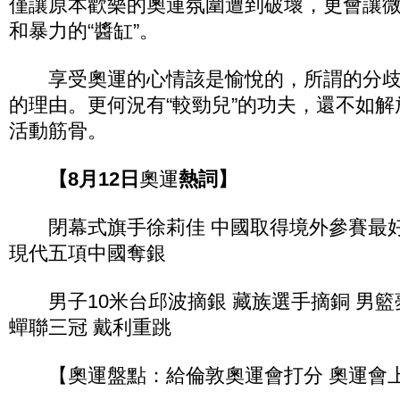
僅讓原本歡樂的奧運氛圍遭到破壞，更會讓
和暴力的“醬缸”。
享受奧運的心情該是愉悅的，所謂的分歧
的理由。更何況有“較勁兒”的功夫，還不如
活動筋骨。
【8月12日
奧運
熱詞】
閉幕式旗手徐莉佳 中國取得境外參賽最好成
現代五項中國奪銀
男子10米台邱波摘銀 藏族選手摘銅 男籃
蟬聯三冠 戴利重跳
【奧運盤點：給倫敦奧運會打分 奧運會