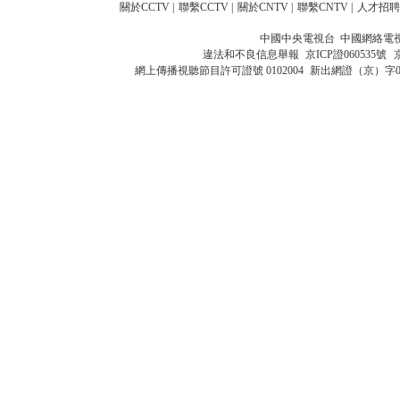
關於CCTV
|
聯繫CCTV
|
關於CNTV
|
聯繫CNTV
|
人才招聘
中國中央電視台 中國網絡電
違法和不良信息舉報
京ICP證060535號
網上傳播視聽節目許可證號 0102004
新出網證（京）字0