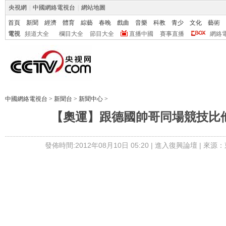
央視網
|
中國網絡電視台
|
網站地圖
首頁
新聞
經濟
體育
綜藝
春晚
戲曲
音樂
科教
青少
文化
藝術
電視
頻道大全
欄目大全
節目大全
直播中國
賽事直播
網絡
中國網絡電視台
>
新聞台
>
新聞中心
>
【奧運】跟德國帥哥同場競技比
發佈時間:2012年08月10日 05:20 |
進入復興論壇
| 來源：