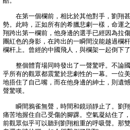
酷。
在第一個欄前，相比於其他對手，劉翔甚
勢。此時，正如所有的希臘悲劇一樣，命運
翔跨出第一欄前，他身邊的選手已經因為拉
團紅色的身影，在跨出的一瞬間沒能越過欄
欄杆上。曾經的中國飛人，與欄架一起倒下
整個體育場同時發出了一聲驚呼。不論國
乎所有的觀眾都震驚於悲劇性的一幕。一位
地捂住了自己嘴，而在他身邊的紳士，則遺
聲驚嘆。
瞬間鴉雀無聲，時間和鏡頭靜止了。劉翔
痛苦地握住自己受傷的腳踝。空氣凝結住了
前觀眾似乎可以聽到劉翔粗重的呼吸聲。那