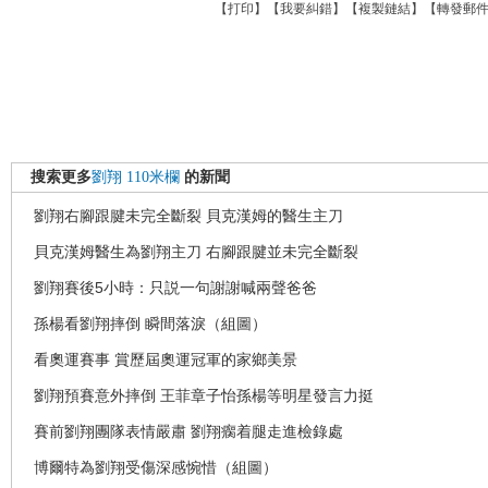
【
打印
】【
我要糾錯
】【
複製鏈結
】【
轉發郵
搜索更多
劉翔
110米欄
的新聞
劉翔右腳跟腱未完全斷裂 貝克漢姆的醫生主刀
貝克漢姆醫生為劉翔主刀 右腳跟腱並未完全斷裂
劉翔賽後5小時：只説一句謝謝喊兩聲爸爸
孫楊看劉翔摔倒 瞬間落淚（組圖）
看奧運賽事 賞歷屆奧運冠軍的家鄉美景
劉翔預賽意外摔倒 王菲章子怡孫楊等明星發言力挺
賽前劉翔團隊表情嚴肅 劉翔瘸着腿走進檢錄處
博爾特為劉翔受傷深感惋惜（組圖）