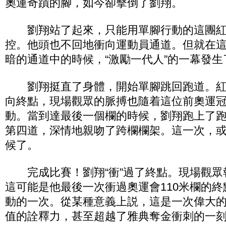
奧運奇蹟的腳，如今卻擊倒了劉翔。
劉翔站了起來，只能用單腳行動的這團紅
控。他頭也不回地衝向運動員通道。但就在
暗的通道中的時候，“激勵一代人”的一幕發生
劉翔挺直了身體，開始單腳跳回跑道。紅
向終點，現場觀眾的脈搏也隨着這位前奧運
動。當到達最後一個欄的時候，劉翔跑上了
第四道，深情地親吻了跨欄欄架。這一次，
候了。
完成比賽！劉翔“衝”過了終點。現場觀眾
這可能是他最後一次衝過奧運會110米欄的
動的一次。從某種意義上説，這是一次偉大
值的詮釋力，甚至超越了雅典奪金衝刺的一