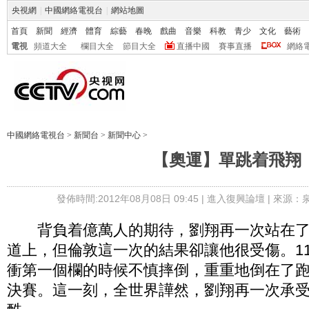
央視網
|
中國網絡電視台
|
網站地圖
首頁
新聞
經濟
體育
綜藝
春晚
戲曲
音樂
科教
青少
文化
藝術
電視
頻道大全
欄目大全
節目大全
直播中國
賽事直播
網絡
中國網絡電視台
>
新聞台
>
新聞中心
>
【奧運】單跳着飛翔
發佈時間:2012年08月08日 09:45 |
進入復興論壇
| 來源：
背負着億萬人的期待，劉翔再一次站在了奧
道上，但倫敦這一次的結果卻讓他很受傷。1
衝第一個欄的時候不慎摔倒，重重地倒在了
決賽。這一刻，全世界譁然，劉翔再一次承