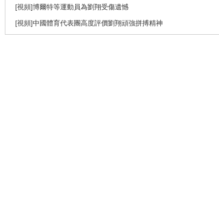
[視頻]博爾特等運動員為劉翔受傷遺憾
[視頻]中國體育代表團高度評價劉翔頑強拼搏精神