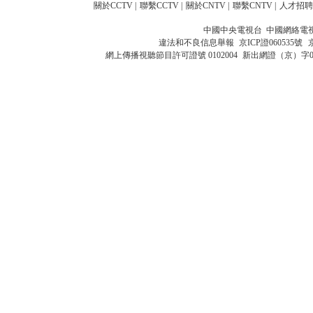
關於CCTV
|
聯繫CCTV
|
關於CNTV
|
聯繫CNTV
|
人才招聘
中國中央電視台 中國網絡電
違法和不良信息舉報
京ICP證060535號
網上傳播視聽節目許可證號 0102004
新出網證（京）字0