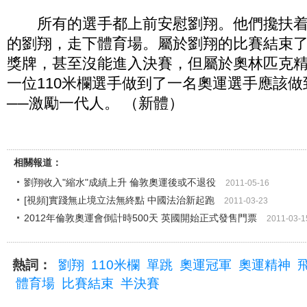
所有的選手都上前安慰劉翔。他們攙扶着
的劉翔，走下體育場。屬於劉翔的比賽結束
獎牌，甚至沒能進入決賽，但屬於奧林匹克
一位110米欄選手做到了一名奧運選手應該
──激勵一代人。 （新體）
相關報道：
劉翔收入"縮水"成績上升 倫敦奧運後或不退役
2011-05-16
[視頻]實踐無止境立法無終點 中國法治新起跑
2011-03-23
2012年倫敦奧運會倒計時500天 英國開始正式發售門票
2011-03-1
熱詞：
劉翔
110米欄
單跳
奧運冠軍
奧運精神
體育場
比賽結束
半決賽