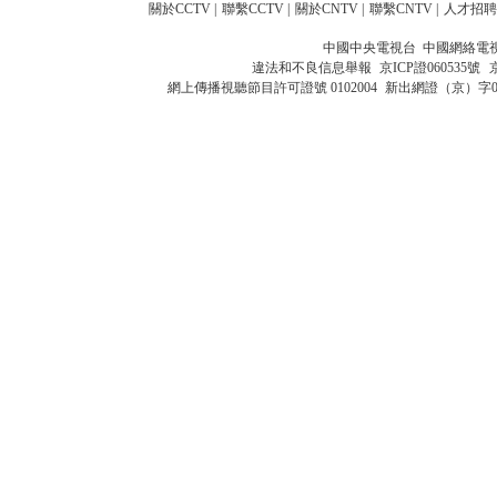
關於CCTV
|
聯繫CCTV
|
關於CNTV
|
聯繫CNTV
|
人才招聘
中國中央電視台 中國網絡電
違法和不良信息舉報
京ICP證060535號
網上傳播視聽節目許可證號 0102004
新出網證（京）字0