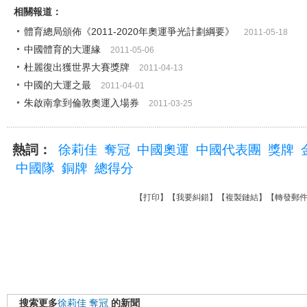
相關報道：
體育總局頒佈《2011-2020年奧運爭光計劃綱要》
2011-05-18
中國體育的大運緣
2011-05-06
杜麗復出獲世界大賽獎牌
2011-04-13
中國的大運之最
2011-04-01
朱啟南拿到倫敦奧運入場券
2011-03-25
熱詞：
徐莉佳
奪冠
中國奧運
中國代表團
獎牌
中國隊
銅牌
總得分
【
打印
】【
我要糾錯
】【
複製鏈結
】【
轉發郵
搜索更多
徐莉佳
奪冠
的新聞