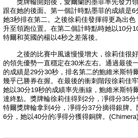
獎牌輪開始後，愛爾蘭的墨菲率先發力領
跟在她的後面。第一個計時點墨菲的成績是6
她3秒排在第二。之後徐莉佳發揮得更為出色
升至領跑位置。在第二個計時點時她以10分1
特爾和英國的楊以4秒之差落後。
之後的比賽中風速慢慢增大，徐莉佳很好
的領先優勢一直穩定在30米左右。通過最後
的成績是29分30秒，排名第二的鮑維米斯特
幾乎已勝券在握。在最後的衝刺階段徐莉佳
她以30分19秒的成績率先衝線，鮑維米斯特
達終點。獎牌輪徐莉佳得到2分，凈得分35
特爾獎牌輪拿到4分，凈得分37分摘得銀牌
6分，她以40分的凈得分獲得銅牌。(Chimera