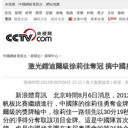
央視網
|
中國網絡電視台
|
網站地圖
首頁
新聞
經濟
體育
綜藝
春晚
戲曲
音樂
科教
青少
文化
藝術
電視
頻道大全
欄目大全
節目大全
直播中國
賽事直播
網絡
中國網絡電視台
>
新聞台
>
新聞中心
>
激光鐳迪爾級徐莉佳奪冠 摘中國
發佈時間:2012年08月06日 22:11 |
進入復興論壇
| 來源：
新浪體育訊 北京時間8月6日消息，201
帆板比賽繼續進行，中國隊的徐莉佳勇奪金
爾級的獎牌輪中，徐莉佳一路領先以30分19
分的凈得分奪取該項目金牌。這是中國隊首