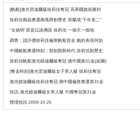
[帆船]激光雷迪爾級徐莉佳奪冠 高舉國旗祝勝利
徐莉佳兩屆奧運兩塊牌創歷史 荷蘭成“千年老二”
“女姚明“原是以訛傳訛 徐莉佳:一個天一個地
調查：請評價徐莉佳倫敦帆船首金 她的表現何如
中國帆船奧運時刻：殷劍開新時代 徐莉佳創歷史
徐莉佳帆船激光鐳迪爾級奪冠 摘中國第31金(組圖)
[奪金時刻]激光雷迪爾級女子單人艇 徐莉佳奪冠
激光鐳迪爾級徐莉佳奪冠 摘中國倫敦奧運第31金
快訊-激光鐳迪爾級女單人艇 中國奪冠第31金
體壇快訊 2009-10-25