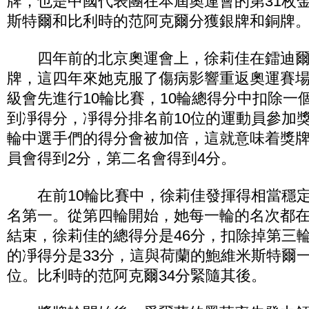
牌，也是中國代表團在本屆奧運會的第31枚
斯特爾和比利時的范阿克爾分獲銀牌和銅牌
四年前的北京奧運會上，徐莉佳在鐳迪爾
牌，這四年來她克服了傷病影響重返奧運賽
級會先進行10輪比賽，10輪總得分中扣除一
到凈得分，凈得分排名前10位的運動員參加
輪中選手們的得分會被加倍，這就意味着獎
員會得到2分，第二名會得到4分。
在前10輪比賽中，徐莉佳發揮得相當穩定
名第一。從第四輪開始，她每一輪的名次都在
結束，徐莉佳的總得分是46分，扣除掉第三輪
的凈得分是33分，這與荷蘭的鮑維米斯特爾
位。比利時的范阿克爾34分緊隨其後。