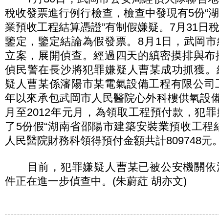
稅收發票進行例行檢查，檢查中發現有5份“
業預收工程結算憑證”有制假嫌疑。7月31日
鑒定，鑒定結論為假發票。8月1日，武岡
立案，展開偵查。經過四天的縝密摸排與布
偵民警在長沙將犯罪嫌疑人曹某成功抓獲。
疑人曹某係瀋陽市某電氣設備工程有限公司工
年以來承包武岡市人民醫院心外科樓供氧設備安
月至2012年元月，為領取工程預付款，犯
了5份假“湖南省邵陽市建築安裝業預收工程
人民醫院財務科領得預付金額共計809748元
目前，犯罪嫌疑人曹某已被公安機關依
件正在進一步偵查中。(朱蔚葒 胡亦文)