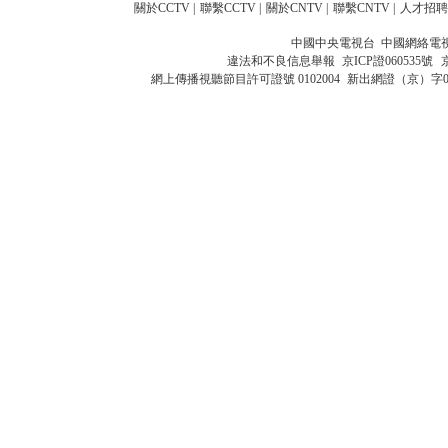
關於CCTV
|
聯繫CCTV
|
關於CNTV
|
聯繫CNTV
|
人才招聘
中國中央電視台 中國網絡電
違法和不良信息舉報
京ICP證060535號
網上傳播視聽節目許可證號 0102004
新出網證（京）字0