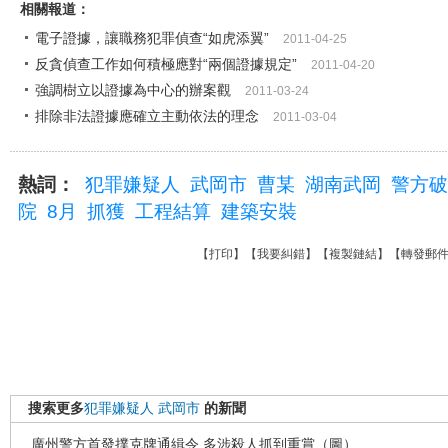
相關報道：
電子證據，讓職務犯罪偵查“如虎添翼”
2011-04-25
反貪偵查工作如何積極應對“兩個證據規定”
2011-04-20
強調樹立以證據為中心的辦案觀
2011-03-24
排除非法證據應確立主動依法的理念
2011-03-04
熱詞：
犯罪嫌疑人
武岡市
曹某
湖南武岡
警方破
院
8月
抓獲
工程結算
建築安裝
【
打印
】【
我要糾錯
】【
複製鏈結
】【
轉發郵
搜索更多
犯罪嫌疑人
武岡市
的新聞
廣州警方首發撲克牌通緝令 多涉殺人抓到重賞（圖）