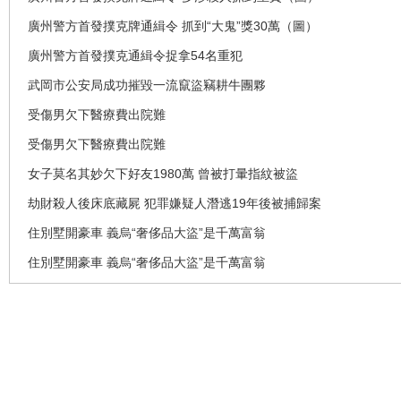
廣州警方首發撲克牌通緝令 抓到“大鬼”獎30萬（圖）
廣州警方首發撲克通緝令捉拿54名重犯
武岡市公安局成功摧毀一流竄盜竊耕牛團夥
受傷男欠下醫療費出院難
受傷男欠下醫療費出院難
女子莫名其妙欠下好友1980萬 曾被打暈指紋被盜
劫財殺人後床底藏屍 犯罪嫌疑人潛逃19年後被捕歸案
住別墅開豪車 義烏“奢侈品大盜”是千萬富翁
住別墅開豪車 義烏“奢侈品大盜”是千萬富翁