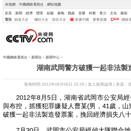
央視網
|
中國網絡電視台
|
網站地圖
首頁
新聞
經濟
體育
綜藝
春晚
戲曲
音樂
科教
青少
文化
藝術
電視
頻道大全
欄目大全
節目大全
直播中國
賽事直播
網絡
中國網絡電視台
>
新聞台
>
新聞中心
>
湖南武岡警方破獲一起非法製
發佈時間:2012年08月06日 15:28 |
進入復興論壇
| 來源：
2012年8月5日，湖南省武岡市公安局
與布控，抓獲犯罪嫌疑人曹某(男，41歲，山
破獲一起非法製造發票案，挽回經濟損失八
7月30日，武岡市公安局經偵大隊聯合地