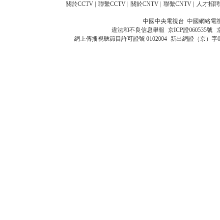
關於CCTV
|
聯繫CCTV
|
關於CNTV
|
聯繫CNTV
|
人才招聘
中國中央電視台 中國網絡電
違法和不良信息舉報
京ICP證060535號
網上傳播視聽節目許可證號 0102004
新出網證（京）字0