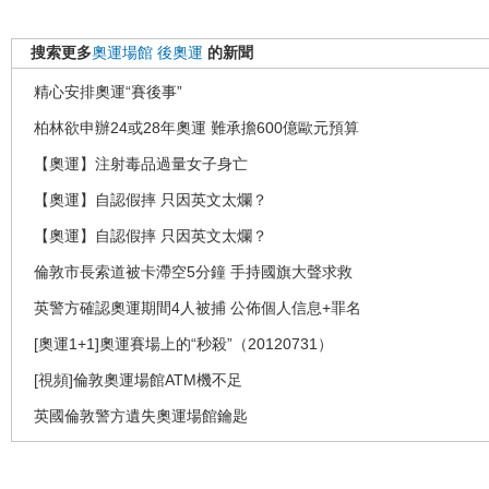
搜索更多
奧運場館
後奧運
的新聞
精心安排奧運“賽後事”
柏林欲申辦24或28年奧運 難承擔600億歐元預算
【奧運】注射毒品過量女子身亡
【奧運】自認假摔 只因英文太爛？
【奧運】自認假摔 只因英文太爛？
倫敦市長索道被卡滯空5分鐘 手持國旗大聲求救
英警方確認奧運期間4人被捕 公佈個人信息+罪名
[奧運1+1]奧運賽場上的“秒殺”（20120731）
[視頻]倫敦奧運場館ATM機不足
英國倫敦警方遺失奧運場館鑰匙