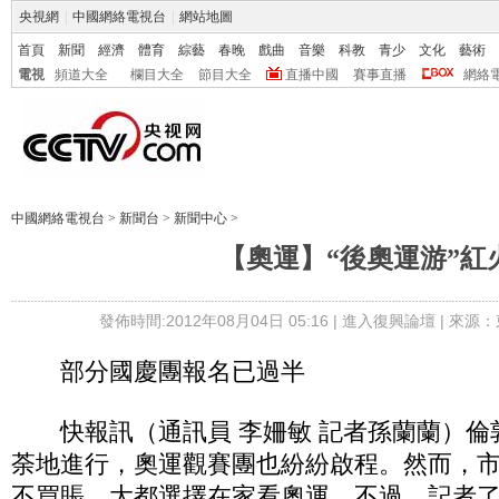
央視網
|
中國網絡電視台
|
網站地圖
首頁
新聞
經濟
體育
綜藝
春晚
戲曲
音樂
科教
青少
文化
藝術
電視
頻道大全
欄目大全
節目大全
直播中國
賽事直播
網絡
中國網絡電視台
>
新聞台
>
新聞中心
>
【奧運】“後奧運游”紅
發佈時間:2012年08月04日 05:16 |
進入復興論壇
| 來源：
部分國慶團報名已過半
快報訊（通訊員 李姍敏 記者孫蘭蘭）倫
荼地進行，奧運觀賽團也紛紛啟程。然而，市
不買賬，大都選擇在家看奧運。不過，記者了