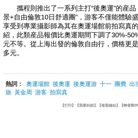
攜程則推出了一系列主打“後奧運”的産品
景+自由倫敦10日舒適團”，游客不僅能體驗
享受到專業攝影師為其在奧運場館前拍寫真
紹，此類産品報價比奧運期間下調了30%-50%
元不等。從上海出發的倫敦自由行，價格更是降
多元。
熱詞：
奧運場館
後奧運
後奧運游
十一
團費
出
旅
黃金周
游客
拍寫真
【
打印
】【
我要糾錯
】【
複製鏈結
】【
轉發郵