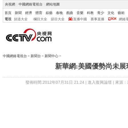
央視網
|
中國網絡電視台
|
網站地圖
首頁
新聞
經濟
體育
綜藝
春晚
戲曲
音樂
科教
青少
文化
藝術
電視
頻道大全
欄目大全
節目大全
直播中國
賽事直播
網絡
中國網絡電視台
>
新聞台
>
新聞中心
>
新華網:美國優勢尚未展
發佈時間:2012年07月31日 21:24 |
進入復興論壇
| 來源：