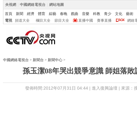
央視網
|
中國網絡電視台
|
網站地圖
首頁
新聞
經濟
體育
綜藝
春晚
戲曲
音樂
科教
青少
文化
藝術
電視
頻道大全
欄目大全
節目大全
直播中國
賽事直播
網絡
中國網絡電視台
>
新聞台
>
新聞中心
>
孫玉潔08年哭出競爭意識 師姐落
發佈時間:2012年07月31日 04:44 |
進入復興論壇
| 來源：