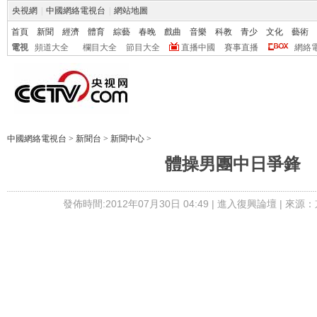
央視網
|
中國網絡電視台
|
網站地圖
首頁
新聞
經濟
體育
綜藝
春晚
戲曲
音樂
科教
青少
文化
藝術
電視
頻道大全
欄目大全
節目大全
直播中國
賽事直播
網絡
中國網絡電視台
>
新聞台
>
新聞中心
>
體操男團中日爭鋒
發佈時間:2012年07月30日 04:49 |
進入復興論壇
| 來源：