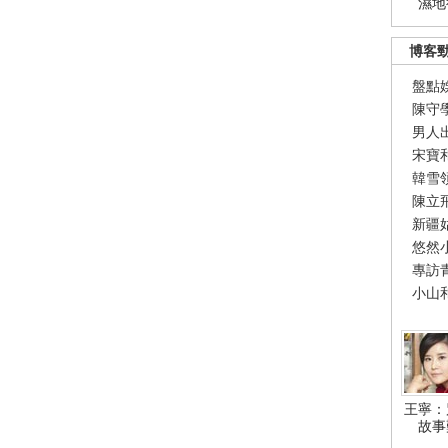
濕地
博客
盤點
陳守
男人
宋寶
韓雪
陳立
新疆
悠然
專訪
小山
王寧：
故事