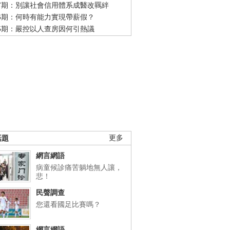
47期：別讓社會信用體系成醫改羈絆
46期：何時有能力實現帶薪假？
45期：嚴控以人查房因何引熱議
話題
更多
網言網語
病童候診痛苦躺地無人讓，
悲！
民聲調查
您還看國足比賽嗎？
網言網語