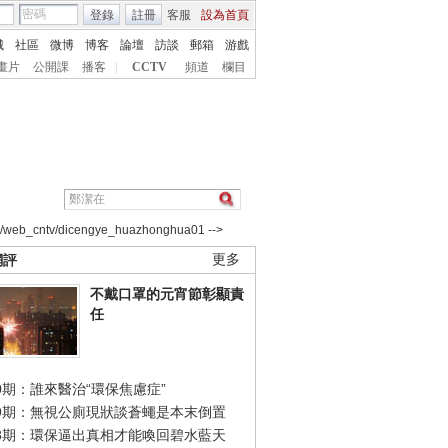
登錄
註冊
客服
設為首頁
城
社區
微博
博客
論壇
訪談
郵箱
游戲
畫片
公開課
播客
|
CCTV
頻道
欄目
2/web_cntv/dicengye_huazhonghua01 -->
網評
更多
不戴口罩的元宵節彰顯責
任
0期：誰來醫治“環保焦慮症”
49期：無視公廁現狀談蒼蠅是本末倒置
48期：環保逼出真相才能喚回碧水藍天