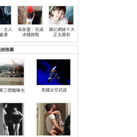
：古人
張泉靈：完成
爆紅網絡十大
處暑
冰桶挑戰
正太蘿莉
視頻推薦
美國太空武器
軍三體艦曝光