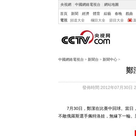
央視網
|
中國網絡電視台
|
網站地圖
首頁
新聞
經濟
體育
綜藝
春晚
戲曲
電視
頻道大全
欄目大全
節目大全
中國網絡電視台
>
新聞台
>
新聞中心
>
鄭
發佈時間:2012年07月30日 22
7月30日，鄭潔在比賽中回球。當日，
不敵俄羅斯選手佩特洛娃，無緣下一輪。