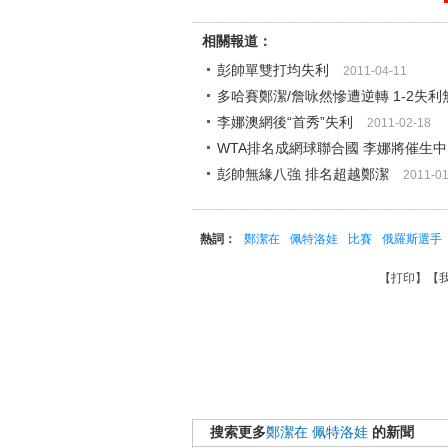
相關報道：
彭帥單雙打均失利
2011-04-11
多哈賽鄭潔/詹咏然慘遭逆轉 1-2失
李娜澳網後“首秀”失利
2011-02-18
WTA排名成網球聯合國 李娜將催生
彭帥無緣八強 排名超越鄭潔
2011-01
熱詞：
鄭潔在
佩特洛娃
比賽
俄羅斯選手
【
打印
】【
搜索更多
鄭潔在
佩特洛娃
的新聞