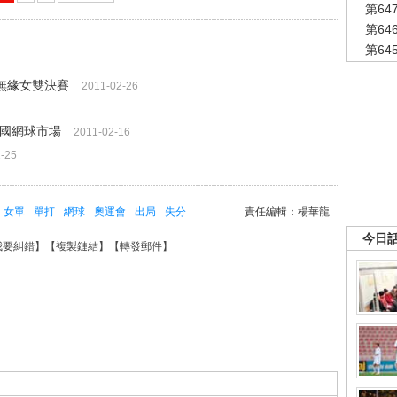
第6
第6
第6
利無緣女雙決賽
2011-02-26
中國網球市場
2011-02-16
-25
女單
單打
網球
奧運會
出局
失分
責任編輯：楊華龍
今日
我要糾錯
】【
複製鏈結
】【
轉發郵件
】