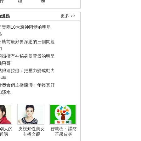
行
檔
晚
勁爆點
更多 >>
娛樂圈10大衰神附體的明星
學
出軌前最好要深思的三個問題
和
領銜擁有神秘身份背景的明星
飛飛哥
姑娘迪拉娜：把壓力變成動力
小卒
青奧會俏主播陳瀅：年輕真好
和溪水
別人的
央視知性美女
智慧樹：謹防
難講
主播文馨
芒果皮炎