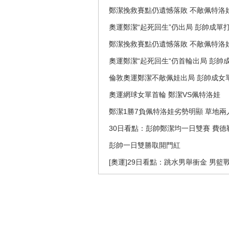
鄭潔挽救賽點仍遺憾落敗 不敵佩特洛
奧運鄭潔“起死回生”仍出局 彭帥成單
鄭潔挽救賽點仍遺憾落敗 不敵佩特洛
奧運鄭潔“起死回生“仍首輪出局 彭帥
倫敦奧運鄭潔不敵佩娃出局 彭帥成女
奧運網球女單首輪 鄭潔VS佩特洛娃
鄭潔1勝7負佩特洛娃劣勢明顯 草地兩
30日看點：彭帥鄭潔均一日雙賽 費德
彭帥一日雙勝取開門紅
[奧運]29日看點：跳水男舉衝金 男