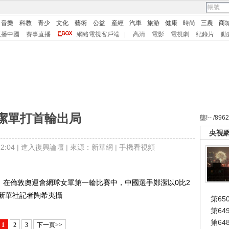
音樂
科教
青少
文化
藝術
公益
産經
汽車
旅游
健康
時尚
三農
商
直播中國
賽事直播
網絡電視客戶端
|
高清
電影
電視劇
紀錄片
動
潔單打首輪出局
壟!-- /896
央視
:04 |
進入復興論壇
| 來源：新華網 |
手機看視頻
在倫敦奧運會網球女單第一輪比賽中，中國選手鄭潔以0比2
新華社記者陶希夷攝
第65
第6
第6
1
2
3
下一頁>>