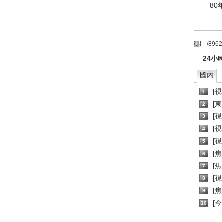
80
壟!-- /896
24小
國內
[
1
[
2
[
3
[
4
[
5
[
6
[焦
7
[
8
[
9
[
10