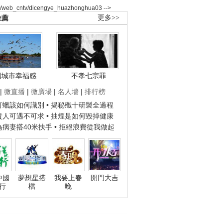
2/web_cntv/dicengye_huazhonghua03 -->
推薦
更多>>
國城市幸福感
不孝七宗罪
|
微直播
|
微廣場
|
名人墻
|
排行榜
子打蠟該如何識別
• 揭秘殲十研製全過程
種貴人可遇不可求
• 抽煙是如何毀掉健康
人為病妻搭40米扶手
• 拒絕浪費從我做起
中國
夢想星搭
我要上春
開門大吉
行
檔
晚