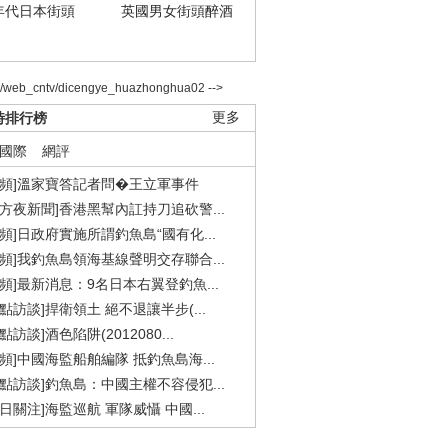
年代日本街頭
英國男女街頭醉酒
2/web_cntv/dicengye_huazhonghua02 -->
時排行榜
更多
國際
網評
視頻]溫家寶答記者問�王立軍事件
東方夜新聞]香港黑幫內訌持刀追砍警...
視頻]日政府實施所謂釣魚島“國有化...
視頻]我釣魚島領海基線聲明交存聯合...
視頻]最新消息：9名日本右翼登釣魚...
焦點訪談]捍衛領土 絕不退讓半步(...
點訪談]酒色陷阱(2012080...
視頻]中國海監船舶編隊 抵釣魚島海...
焦點訪談]釣魚島：中國主權不容侵犯...
今日關注]海監巡航 軍隊威懾 中國...