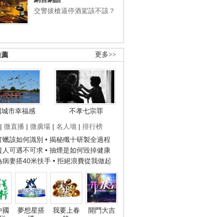
交警拔槍逼停酒駕該不該？
推薦
更多>>
國城市幸福感
不孝七宗罪
|
微直播
|
微廣場
|
名人墻
|
排行榜
子打蠟該如何識別
• 揭秘殲十研製全過程
種貴人可遇不可求
• 抽煙是如何毀掉健康
人為病妻搭40米扶手
• 拒絕浪費從我做起
中國
夢想星搭
我要上春
開門大吉