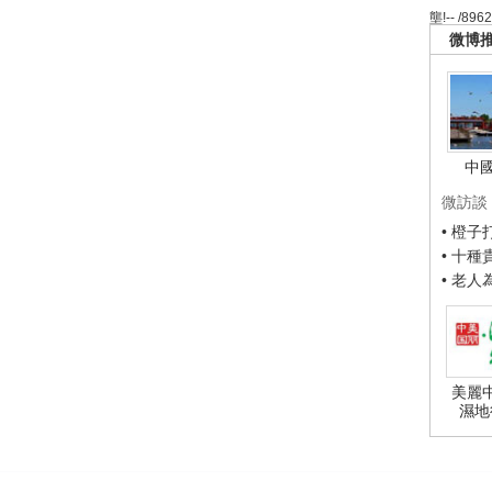
壟!-- /896
微博
中
微訪談
• 橙
• 十
• 老
美麗
濕地