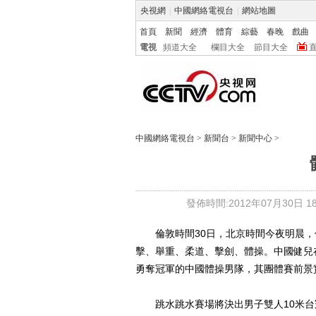
央視網
|
中國網絡電視台
|
網站地圖
首頁
新聞
經濟
體育
綜藝
春晚
戲曲
電視
頻道大全
欄目大全
節目大全
中國網絡電視台
>
新聞台
>
新聞中心
>
發佈時間:2012年07月30日 18:
倫敦時間30日，北京時間今夜明晨，倫
擊、舉重、柔道、擊劍、體操。中國健兒
勇奪冠軍的中國體操男隊，其團體賽前景
跳水跳水賽場將決出男子雙人10米台冠