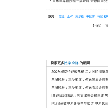
首奪世界盃步槍三姿金牌 朱啟南向雙
熱詞：
體操
金牌
氣步槍
中國隊
韓國名
【
打印
】【
搜索更多
體操
金牌
的新聞
200自羅切特迎戰孫楊 二人同時衝擊
羊城晚報：享受奧運，何妨淡看金牌
羊城晚報：享受奧運，何妨看淡金牌
[奧運日記]張斌：郭文珺奪金很幸運 
[視頻]倫敦奧運會賽事早知道 奧運第