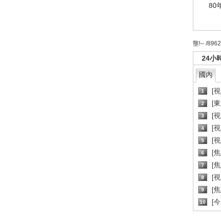
80
壟!-- /896
24小
國內
[
1
[
2
[
3
[
4
[
5
[
6
[焦
7
[
8
[
9
[
10