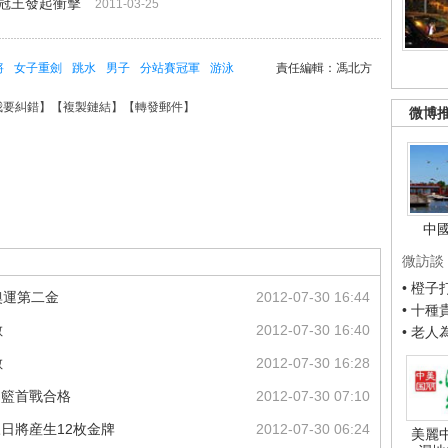
冠王發起衝擊
2011-03-25
將
女子重劍
跳水
男子
分站賽冠軍
游泳
責任編輯：馮北方
我要糾錯
】【
複製鏈結
】【
轉發郵件
】
微博
中
微訪談
• 橙
奧運第二金
2012-07-30 16:44
• 十
數
2012-07-30 16:40
• 老
數
2012-07-30 16:28
男籃首戰合格
2012-07-30 07:10
三日將産生12枚金牌
2012-07-30 06:24
美麗