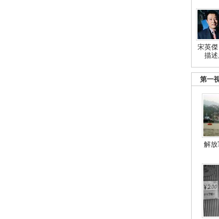
宋英傑
描述
第一
解放