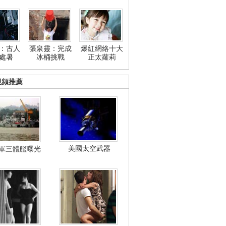
：古人
張泉靈：完成
爆紅網絡十大
處暑
冰桶挑戰
正太蘿莉
視頻推薦
美國太空武器
軍三體艦曝光