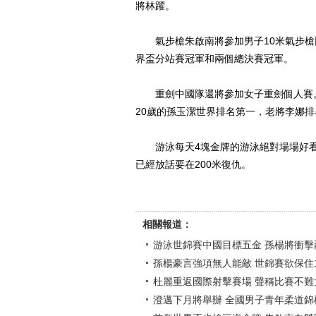
將林躍。
氣步槍朱啟南將參加男子10米氣步槍
界盃分站賽冠軍和兩個總決賽冠軍。
重劍中國隊還將參加女子重劍個人賽。
20歲的孫玉潔世界排名第一，老將李娜
游泳每天4塊金牌的游泳絕對場場好看。
已經放話要在200米復仇。
相關報道：
游泳世錦賽中國目標五金 孫楊將衝擊
孫楊豪言強項無人能敵 世錦賽欲保住1
杜麗重返國際射擊賽場 聲稱比賽不難
澄邁下月將舉辦 全國男子青年柔道錦