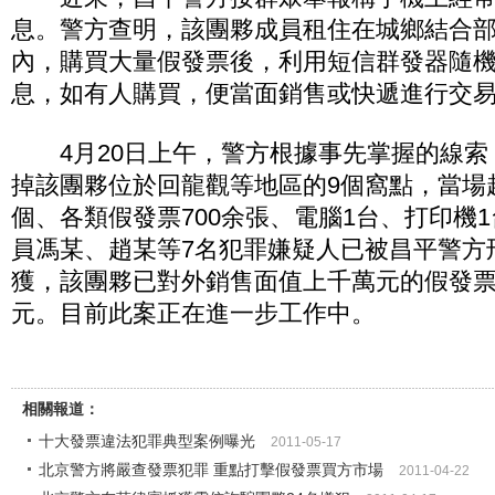
息。警方查明，該團夥成員租住在城鄉結合
內，購買大量假發票後，利用短信群發器隨
息，如有人購買，便當面銷售或快遞進行交
4月20日上午，警方根據事先掌握的線索
掉該團夥位於回龍觀等地區的9個窩點，當場
個、各類假發票700余張、電腦1台、打印機
員馮某、趙某等7名犯罪嫌疑人已被昌平警方
獲，該團夥已對外銷售面值上千萬元的假發票
元。目前此案正在進一步工作中。
相關報道：
十大發票違法犯罪典型案例曝光
2011-05-17
北京警方將嚴查發票犯罪 重點打擊假發票買方市場
2011-04-22