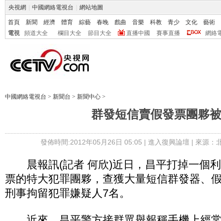
央視網
|
中國網絡電視台
|
網站地圖
首頁
新聞
經濟
體育
綜藝
春晚
戲曲
音樂
科教
青少
文化
藝術
電視
頻道大全
欄目大全
節目大全
直播中國
賽事直播
網絡
中國網絡電視台
>
新聞台
>
新聞中心
>
群發短信賣假發票團夥
發佈時間:2012年05月26日 05:05 |
進入復興論壇
| 來源：
晨報訊(記者 何欣)近日，昌平打掉一個
票的特大犯罪團夥，查獲大量短信群發器、
刑事拘留犯罪嫌疑人7名。
近來，昌平警方接群眾舉報稱手機上經常