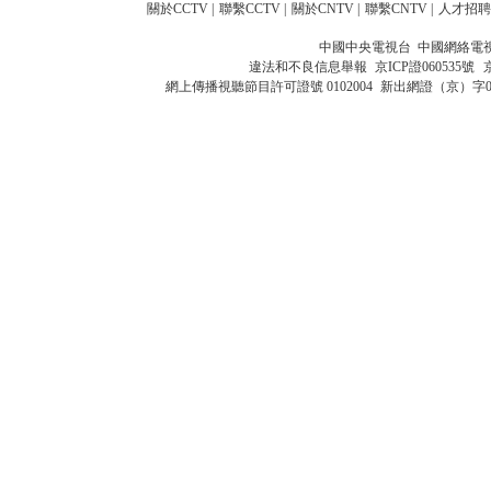
關於CCTV
|
聯繫CCTV
|
關於CNTV
|
聯繫CNTV
|
人才招聘
中國中央電視台 中國網絡電
違法和不良信息舉報
京ICP證060535號
網上傳播視聽節目許可證號 0102004
新出網證（京）字0