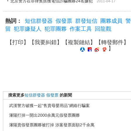
北京警方在菲律賓抓獲電信詐騙團夥24名嫌犯
2011-04-17
熱詞：
短信群發器
假發票
群發短信
團夥成員
警
留
犯罪嫌疑人
犯罪團夥
作案工具
回龍觀
【
打印
】【
我要糾錯
】【
複製鏈結
】【
轉發郵件
】
】
搜索更多
短信群發器
假發票
的新聞
武漢警方破獲一起“售賣母嬰用品”網絡行騙案
瀋陽打掉一開出2000余萬元假發票團夥
瀋陽賣假發票團夥被打掉 涉案發票面額2千余萬