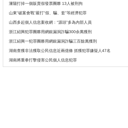
瀋陽打掉一個販賣假發票團夥 13人被刑拘
山東“破案會戰”嚴打“假、騙、套”等經濟犯罪
山西多起個人信息案收網：“源頭”多為內部人員
浙江紹興犯罪團夥用網銀漏洞詐騙300余萬獲刑
浙江紹興一犯罪團夥用網銀漏洞詐騙三百餘萬獲刑
湖南查獲非法獲取公民信息近兩億條 抓獲犯罪嫌疑人47名
湖南將重拳打擊侵害公民個人信息犯罪