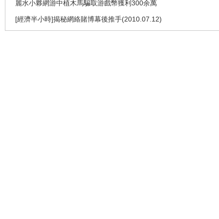
麗水小夥網游中植木馬騙取游戲幣獲利300余萬
[經濟半小時]揭秘網絡賭博幕後推手(2010.07.12)