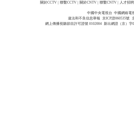
關於CCTV
|
聯繫CCTV
|
關於CNTV
|
聯繫CNTV
|
人才招聘
中國中央電視台 中國網絡電
違法和不良信息舉報
京ICP證060535號
網上傳播視聽節目許可證號 0102004
新出網證（京）字0