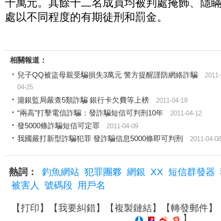
十萬元。其餘十二名成員均被判處掩飾、隱
處以不同程度的有期徒刑和罰金。
相關報道：
兒子QQ被盜母親受騙損失3萬元 警方提醒謹防網絡詐騙
2011-
04-25
滬銀監局嚴查5類詐騙 銀行卡欠費等上榜
2011-04-19
“兩高”打擊電信詐騙：發詐騙短信可判刑10年
2011-04-12
發5000條詐騙短信可定罪
2011-04-09
我國嚴打新型詐騙犯罪 發詐騙信息5000條即可判刑
2011-04-0
熱詞：
釣魚網站
犯罪團夥
網銀
XX
短信群發器
被害人
號碼段
用戶名
【
打印
】【
我要糾錯
】【
複製鏈結
】【
轉發郵件
】
】