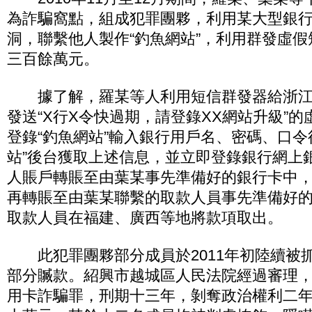
為詐騙窩點，組成犯罪團夥，利用某大型銀
洞，聯繫他人製作“釣魚網站”，利用群發虛
三百餘萬元。
據了解，羅某等人利用短信群發器給浙江
發送“X行X令快過期，請登錄XX網站升級”
登錄“釣魚網站”輸入銀行用戶名、密碼、口令
站”後台獲取上述信息，並立即登錄銀行網上
人賬戶轉賬至由葉某事先準備好的銀行卡中
再轉賬至由葉某聯繫的取款人員事先準備好
取款人員在福建、廣西等地將款項取出。
此犯罪團夥部分成員於2011年初陸續被
部分贓款。紹興市越城區人民法院經過審理
用卡詐騙罪，刑期十三年，剝奪政治權利二