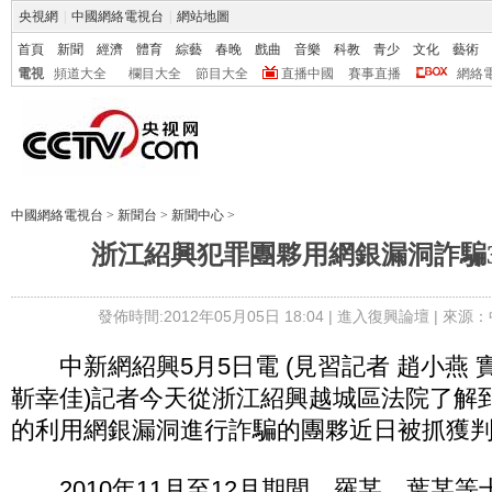
央視網
|
中國網絡電視台
|
網站地圖
首頁
新聞
經濟
體育
綜藝
春晚
戲曲
音樂
科教
青少
文化
藝術
電視
頻道大全
欄目大全
節目大全
直播中國
賽事直播
網絡
中國網絡電視台
>
新聞台
>
新聞中心
>
浙江紹興犯罪團夥用網銀漏洞詐騙3
發佈時間:2012年05月05日 18:04 |
進入復興論壇
| 來源：
中新網紹興5月5日電 (見習記者 趙小燕 實
靳幸佳)記者今天從浙江紹興越城區法院了解
的利用網銀漏洞進行詐騙的團夥近日被抓獲
2010年11月至12月期間，羅某、葉某等