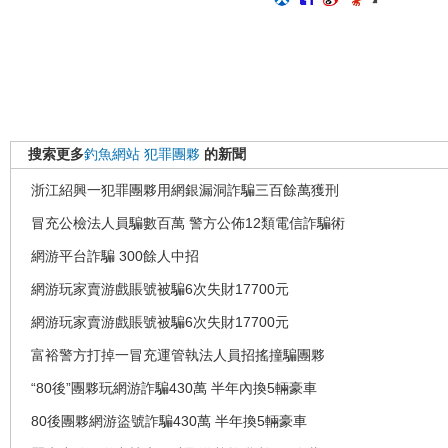
搜索更多
釣魚網站
犯罪團夥
的新聞
浙江紹興一犯罪團夥用網銀漏洞詐騙三百餘萬獲刑
冒充公檢法人員騙數百萬 警方公佈12類電信詐騙術
網游平台詐騙 300餘人中招
網游玩家賣游戲賬號被騙6次失財17700元
網游玩家賣游戲賬號被騙6次失財17700元
富裕警方打掉一冒充運管執法人員招搖撞騙團夥
“80後”團夥玩網游詐騙430萬 半年內換5輛豪車
80後團夥網游盜號詐騙430萬 半年換5輛豪車