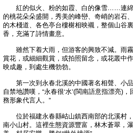
紅的似火、粉的如霞、白的像雪……連綿
的桃花朵朵盛開，秀美的峰巒、奇峭的岩石
的木棧道、各色亭台樓榭相映襯，整個山谷
香，充滿了詩情畫意。
雖然下着大雨，但游客的興致不減。雨霧
賞花，或細細觀賞，或拍照留念，或花叢中
映成趣，到處生機勃勃。
第一次到永春北溪的中國著名相聲、小品
自禁地讚嘆，“永春很‘水’(閩南語意指漂亮)
務形象代言人。”
位於福建永春縣岵山鎮西南部的北溪村，
南小山村。這裡生態資源豐富，林木蒼翠，