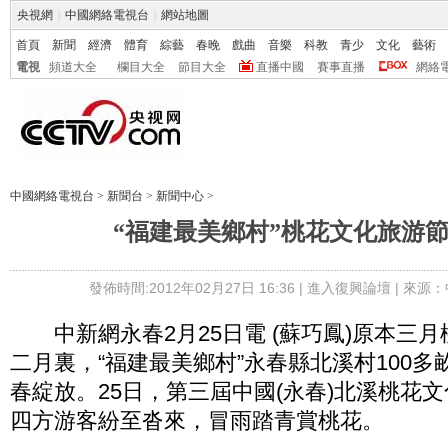
央視網
|
中國網絡電視台
|
網站地圖
首頁
新聞
經濟
體育
綜藝
春晚
戲曲
音樂
科教
青少
文化
藝術
電視
頻道大全
欄目大全
節目大全
直播中國
賽事直播
網絡
中國網絡電視台
>
新聞台
>
新聞中心
>
“福建最美鄉村”桃花文化旅游
發佈時間:2012年02月27日 16:36 |
進入復興論壇
| 來源：
中新網永春2月25日電 (蘇巧鳳)原本三
二月裏，“福建最美鄉村”永春縣北溪村100
春綻放。25日，第三屆中國(永春)北溪桃花
四方游客紛至沓來，冒雨踏青賞桃花。