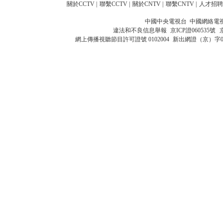
關於CCTV
|
聯繫CCTV
|
關於CNTV
|
聯繫CNTV
|
人才招聘
中國中央電視台 中國網絡電
違法和不良信息舉報
京ICP證060535號
網上傳播視聽節目許可證號 0102004
新出網證（京）字0