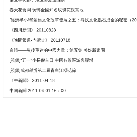
春天花會開 玩轉全國知名玫瑰花觀賞地
[經濟半小時]聚焦文化改革發展之五：尋找文化點石成金的秘密（2011
《四川新聞》 20110828
《晚間報道-內蒙古》 20110718
奇蹟——災後重建的中國力量：第五集 美好新家園
[視頻]“五一”小長假首日 中國各景區游客驟增
[視頻]成都舉辦第二屆青白江櫻花節
《午新聞》 2011-04-18
中國新聞 2011-04-01 16：00