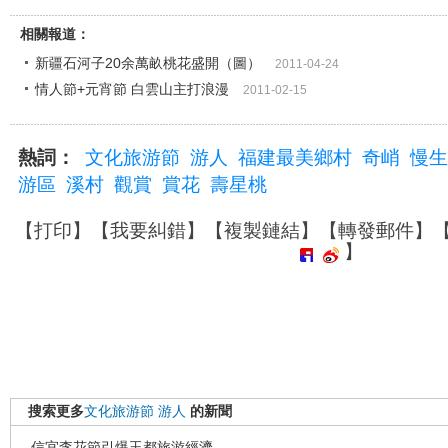
相關報道：
新疆石河子20余萬畝桃花盛開（圖）
2011-04-24
情人節+元宵節 白雲山主打浪漫
2011-02-15
熱詞：
文化旅游節
游人
福建最美鄉村
奇峭
慢生
游區
溪村
觀賞
賞花
壽星桃
【
打印
】【
我要糾錯
】【
複製鏈結
】【
轉發郵件
】
】
搜索更多
文化旅游節
游人
的新聞
信宜李花節引爆玉都旅游經濟