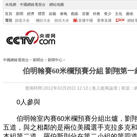
央視網
|
中國網絡電視台
|
網站地圖
首頁
新聞
經濟
體育
綜藝
春晚
戲曲
音樂
科教
青少
文化
藝術
電視
頻道大全
欄目大全
節目大全
直播中國
賽事直播
網絡
中國網絡電視台
>
新聞台
>
新聞中心
>
伯明翰賽60米欄預賽分組 劉翔第
發佈時間:2012年02月20日 12:12 |
進入復興論壇
| 來源：
0人參與
伯明翰室內賽60米欄預賽分組出爐，劉翔
五道，與之相鄰的是兩位美國選手克拉多克
本組第二道，羅伯斯則分在第二小組的第四