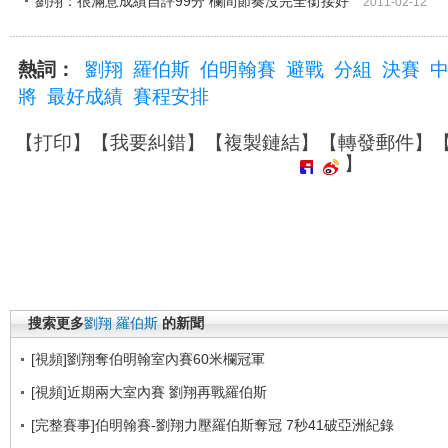
劉翔：很滿意成績自評99分 欄間節奏沒完全銜接好
2011-02-12
熱詞：
劉翔
羅伯斯
伯明翰賽
避戰
分組
決賽
將
最好成績
賽程安排
【
打印
】【
我要糾錯
】【
複製鏈結
】【
轉發郵件
】
】
搜索更多
劉翔
羅伯斯
的新聞
[視頻]劉翔奪伯明翰室內賽60米欄冠軍
[視頻]近期兩大室內賽 劉翔再戰羅伯斯
[完整賽事]伯明翰賽-劉翔力壓羅伯斯奪冠 7秒41破亞洲紀錄