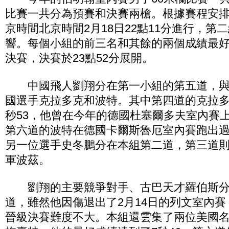
比賽一共分為預賽和決賽兩槍。根據賽程安
京時間北京時間2月18日22點11分進行，第二
響。每個小組的前三名和其餘的兩個成績最好
決賽，決賽於23點52分展開。
中國飛人劉翔分在第一小組的第五道，與
國選手克拉多克和波特。其中第四道的克拉多
秒53，他曾在今年的德國杜塞爾多夫室內賽
第六道的波特在德國卡爾斯魯厄室內賽跑出過
另一位選手史冬鵬分在本組第二道，第三道
軍波茲。
劉翔的主要競爭對手、古巴天才羅伯斯分
道，雖然他因傷退出了2月14日的列文室內
晉級決賽難度不大。本組還雲集了兩位美國