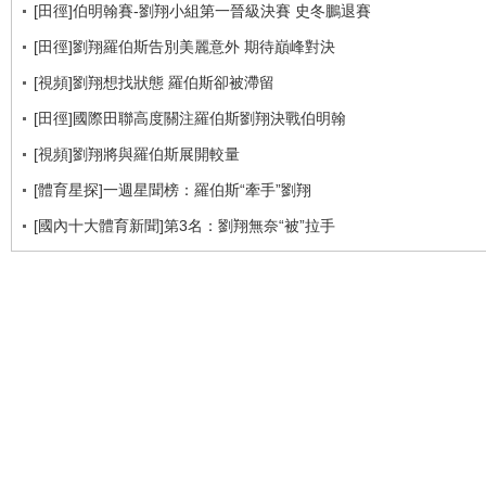
[田徑]伯明翰賽-劉翔小組第一晉級決賽 史冬鵬退賽
[田徑]劉翔羅伯斯告別美麗意外 期待巔峰對決
[視頻]劉翔想找狀態 羅伯斯卻被滯留
[田徑]國際田聯高度關注羅伯斯劉翔決戰伯明翰
[視頻]劉翔將與羅伯斯展開較量
[體育星探]一週星聞榜：羅伯斯“牽手”劉翔
[國內十大體育新聞]第3名：劉翔無奈“被”拉手