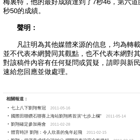
梅裏特，他的最好成績達到了7秒46，第六道
秒50的成績。
聲明：
凡註明為其他媒體來源的信息，均為轉載
並不代表本網贊同其觀點，也不代表本網對
對該稿件內容有任何疑問或質疑，請即與新
速給您回應並做處理。
相關報道：
七上八下劉翔奪冠
2011-05-16
國際田聯鑽石聯賽上海站劉翔將首演“七步上欄”
2011-05-14
劉翔確定參加兩會
2011-02-28
體育時評 劉翔：令人欣喜的兔年起飛
2011-02-15