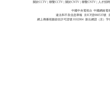
關於CCTV
|
聯繫CCTV
|
關於CNTV
|
聯繫CNTV
|
人才招聘
中國中央電視台 中國網絡電
違法和不良信息舉報
京ICP證060535號
網上傳播視聽節目許可證號 0102004
新出網證（京）字0