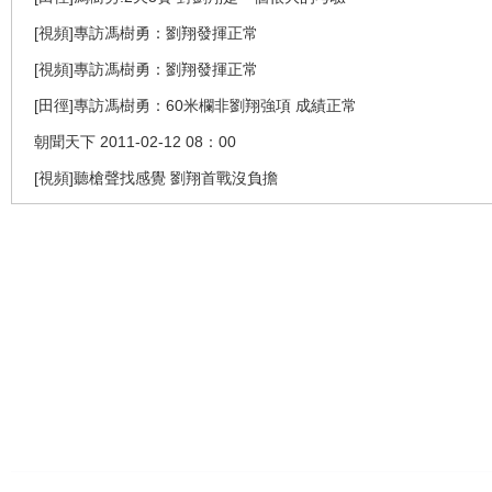
[視頻]專訪馮樹勇：劉翔發揮正常
[視頻]專訪馮樹勇：劉翔發揮正常
[田徑]專訪馮樹勇：60米欄非劉翔強項 成績正常
朝聞天下 2011-02-12 08：00
[視頻]聽槍聲找感覺 劉翔首戰沒負擔