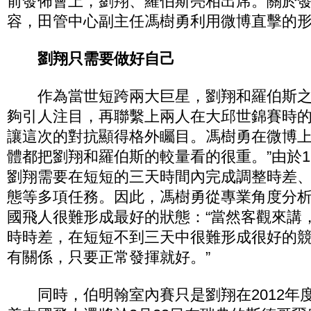
前發佈會上，劉翔、羅伯斯亮相出席。關於
容，田管中心副主任馮樹勇利用微博直擊的
劉翔只需要做好自己
作為當世短跨兩大巨星，劉翔和羅伯斯之
夠引人注目，再聯繫上兩人在大邱世錦賽時的
讓這次的對抗顯得格外矚目。馮樹勇在微博上
體都把劉翔和羅伯斯的較量看的很重。”由於1
劉翔需要在短短的三天時間內完成調整時差
態等多項任務。因此，馮樹勇從專業角度分
國飛人很難形成最好的狀態：“當然客觀來講
時時差，在短短不到三天中很難形成很好的
有關係，只要正常發揮就好。”
同時，伯明翰室內賽只是劉翔在2012年