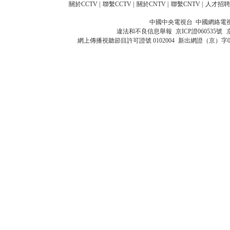
關於CCTV
|
聯繫CCTV
|
關於CNTV
|
聯繫CNTV
|
人才招聘
中國中央電視台 中國網絡電
違法和不良信息舉報
京ICP證060535號
網上傳播視聽節目許可證號 0102004
新出網證（京）字0