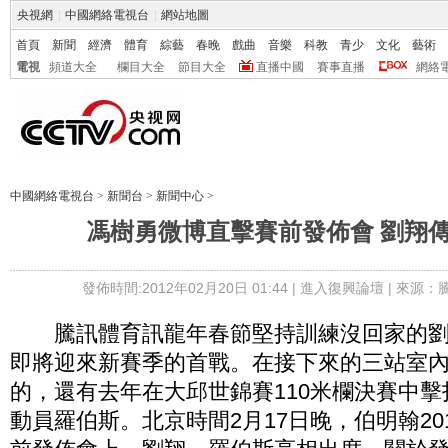
央視網
|
中國網絡電視台
|
網站地圖
首頁
新聞
經濟
體育
綜藝
春晚
戲曲
音樂
科教
青少
文化
藝術
電視
頻道大全
欄目大全
節目大全
直播中國
賽事直播
網絡
中國網絡電視台
>
新聞台
>
新聞中心
>
馮樹勇微博直擊賽前發佈會 劉翔
發佈時間:2012年02月20日 01:44 |
進入復興論壇
| 來源：
騰訊體育訊龍年春節堅持訓練沒回家的劉翔
即將迎來新賽季的首戰。在接下來的三站室
的，還有去年在大邱世錦賽110米欄決賽中
動員羅伯斯。北京時間2月17日晚，伯明翰20