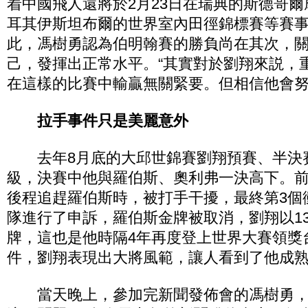
着中國飛人還將於2月23日在瑞典的斯德哥爾摩
耳其伊斯坦布爾的世界室內田徑錦標賽等賽
此，馮樹勇認為伯明翰賽的勝負尚在其次，
己，發揮出正常水平。“其實對於劉翔來説，
在這樣的比賽中輸贏無關緊要。但相信他會努
拉手事件只是美麗意外
去年8月底的大邱世錦賽劉翔預賽、半決賽
級，決賽中他與羅伯斯、奧利弗一決高下。
後程追趕羅伯斯時，被打手干擾，最終第3個
隊進行了申訴，羅伯斯金牌被取消，劉翔以13
牌，這也是他時隔4年再度登上世界大賽領獎台
件，劉翔表現出大將風範，讓人看到了他成
當天晚上，參加完新聞發佈會的馮樹勇，