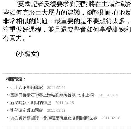
“英國記者反復要求劉翔對將在主場作戰
些如何克服巨大壓力的建議，劉翔則耐心地
非常相似的問題：最重要的是不要想得太多
注重做好過程，並且還要學會如何享受訓練
有實力。”
(小龍女)
相關報道：
七上八下劉翔奪冠
2011-05-16
國際田聯鑽石聯賽上海站劉翔將首演“七步上欄”
2011-05-14
新民晚報：劉翔的轉型
2011-04-15
劉翔確定參加兩會
2011-02-28
馮樹勇評德國行：發揮穩定有差距 劉翔回歸世界
2011-02-16