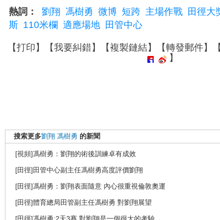
熱詞：
劉翔
馮樹勇
微博
短跨
主場作戰
田徑大
斯
110米欄
適應場地
田管中心
【
打印
】【
我要糾錯
】【
複製鏈結
】【
轉發郵件
】
】
搜索更多
劉翔
馮樹勇
的新聞
[視頻]馮樹勇：劉翔的術後訓練卓有成效
[田徑]田管中心副主任馮樹勇高度評價劉翔
[田徑]馮樹勇：劉翔表面隨意 內心很重視倫敦奧運
[田徑]體育總局田管副主任馮樹勇 對劉翔展望
[田徑]馮樹勇:2天3賽 對劉翔是一個很大的考驗