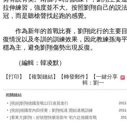
拉伸練習，強度並不大。按照劉翔自己的説
冠，而是聽槍聲找起跑的感覺。
作為新年的首戰比賽，劉翔此行的主要目
復情況以及冬訓的訓練效果，因此教練孫海
穩為主，避免劉翔傷勢出現反復。
（編輯：韓凌默）
【
打印
】 【
複製鏈結
】【
轉發郵件
】
【一鍵分享
輯：劉一
相關鏈結
[視頻]劉翔德國首戰12日凌晨進行
2011
[視頻]德國室內田徑賽：劉翔抵達 開始適應訓練
2011
[看東方]劉翔：好狀態快樂迎新年 初六赴德國首戰
201