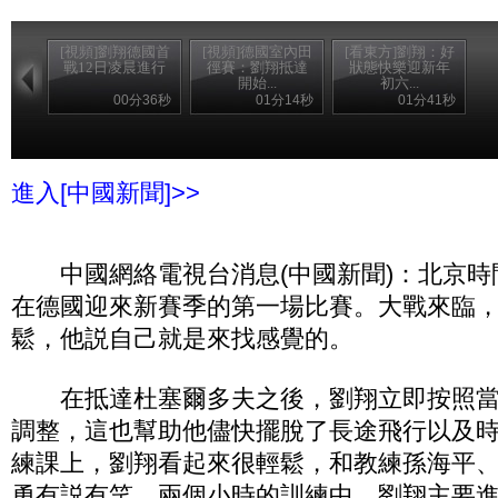
[視頻]劉翔德國首
[視頻]德國室內田
[看東方]劉翔：好
戰12日凌晨進行
徑賽：劉翔抵達
狀態快樂迎新年
開始...
初六...
00分36秒
01分14秒
01分41秒
進入[中國新聞]>>
中國網絡電視台消息(中國新聞)：北京時
在德國迎來新賽季的第一場比賽。大戰來臨
鬆，他説自己就是來找感覺的。
在抵達杜塞爾多夫之後，劉翔立即按照當
調整，這也幫助他儘快擺脫了長途飛行以及
練課上，劉翔看起來很輕鬆，和教練孫海平
勇有説有笑。兩個小時的訓練中，劉翔主要