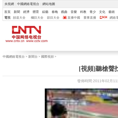
央視網
|
中國網絡電視台
|
網站地圖
首頁
新聞
經濟
體育
綜藝
春晚
戲曲
音樂
科教
青少
文化
藝術
電視
頻道大全
欄目大全
節目大全
直播中國
賽事直播
網絡
中國網絡電視台
>
新聞台
>
國際視頻
>
[視頻]聽槍聲
發佈時間:2011年02月11日 