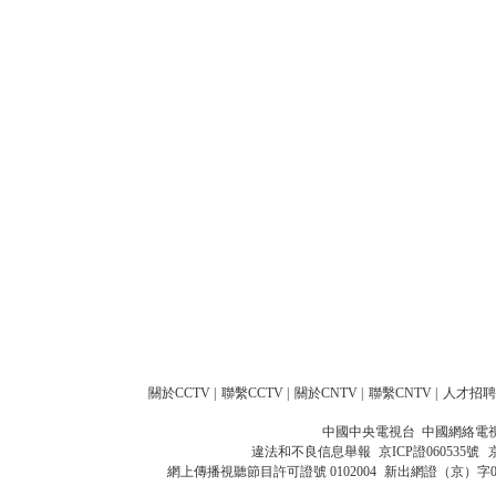
關於CCTV
|
聯繫CCTV
|
關於CNTV
|
聯繫CNTV
|
人才招聘
中國中央電視台 中國網絡電
違法和不良信息舉報
京ICP證060535號
網上傳播視聽節目許可證號 0102004
新出網證（京）字0