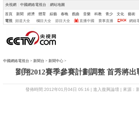
央視網
|
中國網絡電視台
|
網站地圖
首頁
新聞
經濟
體育
綜藝
春晚
戲曲
音樂
科教
青少
文化
藝術
電視
頻道大全
欄目大全
節目大全
直播中國
賽事直播
網絡
中國網絡電視台
>
新聞台
>
新聞中心
>
劉翔2012賽季參賽計劃調整 首秀將
發佈時間:2012年01月04日 05:16 |
進入復興論壇
| 來源：