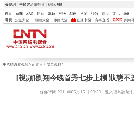
央視網
|
中國網絡電視台
|
網站地圖
首頁
新聞
經濟
體育
綜藝
春晚
戲曲
音樂
科教
青少
文化
藝術
電視
頻道大全
欄目大全
節目大全
直播中國
賽事直播
網絡
中國網絡電視台
>
新聞台
>
體育視頻
>
[視頻]劉翔今晚首秀七步上欄 狀態
發佈時間:2011年05月15日 09:39 |
進入復興論壇
|