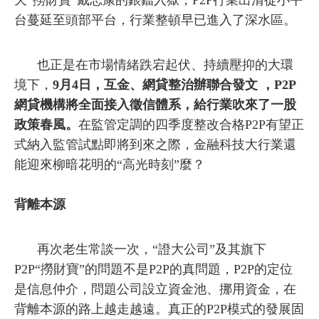
台蔓延至頭部平台，行業整頓早已進入了深水區。
也正是在市場情緒跌宕起伏、持續壓抑的大環
境下，
9月4日，互金、網貸整治辦聯合發文 ，P2P
網貸機構將全面接入徵信體系，給行業吹來了一股
政策春風。
在監管定調的四季度整改合格P2P有望正
式納入監管試點即將到來之際，金融科技大行業還
能迎來柳暗花明的“高光時刻”麼？
背離本源
再次老生常談一次，“證大公司”及其旗下
P2P“撈財寶”的問題不是P2P的真問題，P2P的定位
是信息仲介，問題公司設立資金池、挪用資金，在
背離本源的路上越走越遠。真正的P2P模式的發展固