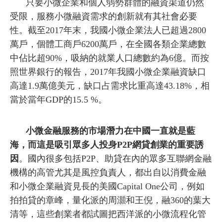
只要小微企業和個人弱勢群體的融資渠道仍然
受限，服務小微融資需求的創新就有其社會必要
性。截至2017年末，我國小微企業法人已超過2800
萬戶，個體工商戶6200萬戶，在全國各類企業總數
中佔比超90%，吸納的就業人口總數約為6億。而按
照世界銀行的報告，2017年我國小微企業融資缺口
高達1.9萬億美元，缺口占需求比重高達43.18%，相
當於當年GDP的15.5 %。
小微金融服務的市場潛力在中國一直就是藍
海，而這是吸引眾多人投身P2P網貸創業的重要誘
因
。國內很多包括P2P、助貸在內的眾多互聯網金融
機構的高管尤其是風控負責人，都出自以消費金融
和小微企業融資見長的美國Capital One公司，例如
拍拍貸的章峰，量化派的周灝和王倪，融360的葉大
清等，這些創業者都試圖把西洋派的小微流程化管