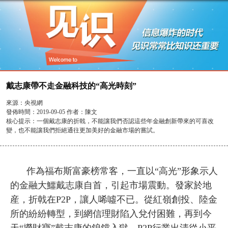
戴志康帶不走金融科技的“高光時刻”
來源：
央視網
發佈時間：
2019-09-05 作者：陳文
核心提示：
一個戴志康的折戟，不能讓我們否認這些年金融創新帶來的可喜改
變，也不能讓我們拒絕通往更加美好的金融市場的嘗試。
作為福布斯富豪榜常客，一直以“高光”形象示人
的金融大鱷戴志康自首，引起市場震動。發家於地
産，折戟在P2P，讓人唏噓不已。從紅嶺創投、陸金
所的紛紛轉型，到網信理財陷入兌付困難，再到今
天“撈財寶”戴志康的鋃鐺入獄，P2P行業出清從小平