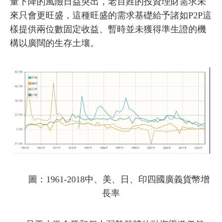
量下降的風險日益突出，老百姓的投資理財需求未
來只會更旺盛，這種旺盛的需求基礎給予諸如P2P這
樣提供兩位數固定收益、暫時並未獲得準生證的機
構以廣闊的生存土壤。
圖：1961-2018中、美、日、印四國廣義貨幣增
長率