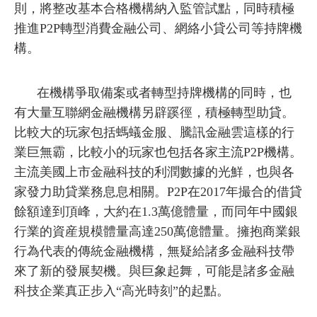
則，將整改基本合格機構納入監管試點，同時積極
推進P2P轉型消費金融公司、網絡小貸公司等持牌機
構。
在機構爭取備案或者轉型持牌機構的同時，也
有大量互聯網金融機構另辟蹊徑，積極轉型助貸。
比較大的玩家包括螞蟻金服、騰訊金融雲這樣的行
業巨無霸，比較小的玩家也包括各家主流P2P機構。
主流美國上市金融科技的利潤數據的光鮮，也與各
家發力助貸業務息息相關。P2P在2017年撮合的借貸
餘額達到頂峰，大約在1.3萬億體量，而同年中國銀
行業的資産規模體量高達250萬億體量。擁抱商業銀
行為代表的傳統金融機構，無疑給諸多金融科技帶
來了新的發展契機。與巨象起舞，可能是諸多金融
科技企業真正步入“高光時刻”的起點。