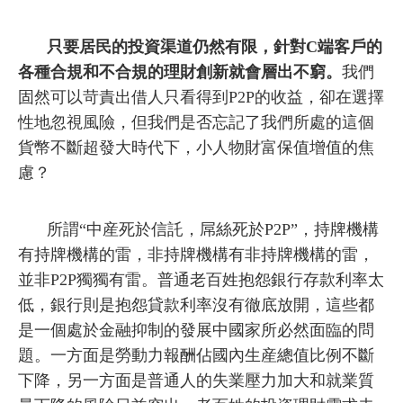
只要居民的投資渠道仍然有限，針對C端客戶的
各種合規和不合規的理財創新就會層出不窮。
我們
固然可以苛責出借人只看得到P2P的收益，卻在選擇
性地忽視風險，但我們是否忘記了我們所處的這個
貨幣不斷超發大時代下，小人物財富保值增值的焦
慮？
所謂“中産死於信託，屌絲死於P2P”，持牌機構
有持牌機構的雷，非持牌機構有非持牌機構的雷，
並非P2P獨獨有雷。普通老百姓抱怨銀行存款利率太
低，銀行則是抱怨貸款利率沒有徹底放開，這些都
是一個處於金融抑制的發展中國家所必然面臨的問
題。一方面是勞動力報酬佔國內生産總值比例不斷
下降，另一方面是普通人的失業壓力加大和就業質