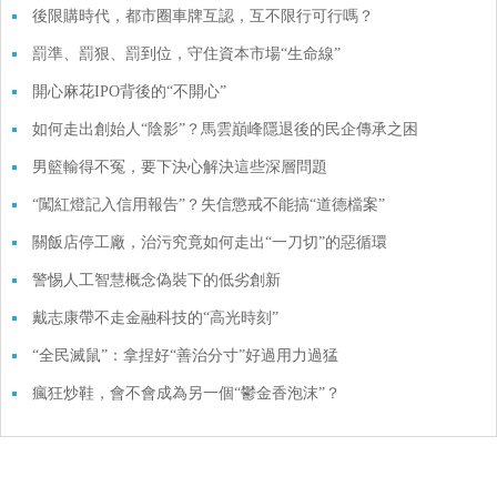
後限購時代，都市圈車牌互認，互不限行可行嗎？
罰準、罰狠、罰到位，守住資本市場“生命線”
開心麻花IPO背後的“不開心”
如何走出創始人“陰影”？馬雲巔峰隱退後的民企傳承之困
男籃輸得不冤，要下決心解決這些深層問題
“闖紅燈記入信用報告”？失信懲戒不能搞“道德檔案”
關飯店停工廠，治污究竟如何走出“一刀切”的惡循環
警惕人工智慧概念偽裝下的低劣創新
戴志康帶不走金融科技的“高光時刻”
“全民滅鼠”：拿捏好“善治分寸”好過用力過猛
瘋狂炒鞋，會不會成為另一個“鬱金香泡沫”？