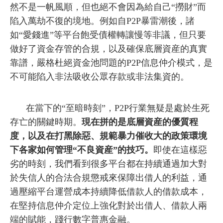
然不是一帆風順，但也絕不會因為給自己“撈財”而
陷入萬劫不復的境地。例如自P2P暴雷潮後，諸
如“愛錢進”等平台飽受債權轉讓慢等非議，但只要
做好了資金存管的合規，以及確保底層資産的真實
靠譜，嚴格杜絕資金池問題的P2P信息仲介模式，是
不可能陷入非法吸收公眾存款或非法集資的。
在當下的“至暗時刻”，P2P行業無疑是處於生死
存亡的關鍵時期。
現在拼的是底層資産的優質程
度，以及在打黑除惡、規範暴力催收大的政策環境
下各家如何管理“不良資産”的技巧。
即使在這樣惡
劣的時刻，我們看到很多平台都在持續通過加大對
於失信人的合法合規懲戒來保障出借人的利益，通
過壓縮平台運營成本持續降低借款人的借款成本，
在堅持信息仲介定位上強化對於出借人、借款人兩
端的賦能，踐行數字普惠金融。