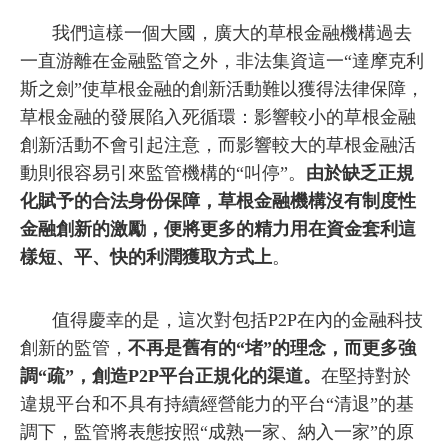
我們這樣一個大國，廣大的草根金融機構過去
一直游離在金融監管之外，非法集資這一“達摩克利
斯之劍”使草根金融的創新活動難以獲得法律保障，
草根金融的發展陷入死循環：影響較小的草根金融
創新活動不會引起注意，而影響較大的草根金融活
動則很容易引來監管機構的“叫停”。
由於缺乏正規
化賦予的合法身份保障，草根金融機構沒有制度性
金融創新的激勵，便將更多的精力用在資金套利這
樣短、平、快的利潤獲取方式上
。
值得慶幸的是，這次對包括P2P在內的金融科技
創新的監管，
不再是舊有的“堵”的理念，而更多強
調“疏”，創造P2P平台正規化的渠道。
在堅持對於
違規平台和不具有持續經營能力的平台“清退”的基
調下，監管將表態按照“成熟一家、納入一家”的原