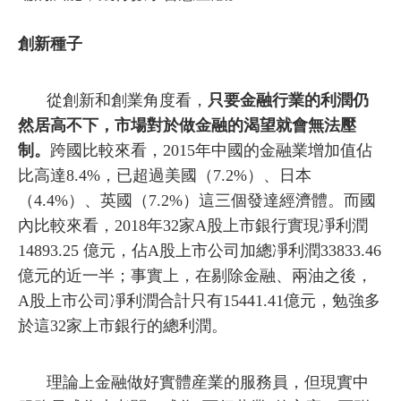
創新種子
從創新和創業角度看，
只要金融行業的利潤仍
然居高不下，市場對於做金融的渴望就會無法壓
制。
跨國比較來看，2015年中國的金融業增加值佔
比高達8.4%，已超過美國（7.2%）、日本
（4.4%）、英國（7.2%）這三個發達經濟體。而國
內比較來看，2018年32家A股上市銀行實現凈利潤
14893.25 億元，佔A股上市公司加總凈利潤33833.46
億元的近一半；事實上，在剔除金融、兩油之後，
A股上市公司凈利潤合計只有15441.41億元，勉強多
於這32家上市銀行的總利潤。
理論上金融做好實體産業的服務員，但現實中