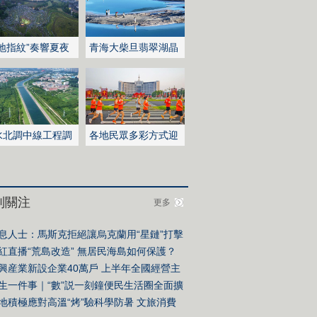
大地指紋”奏響夏夜
青海大柴旦翡翠湖晶
旅樂章
瑩剔透
水北調中線工程調
各地民眾多彩方式迎
突破800億立方米
全民健身日
別關注
更多
息人士：馬斯克拒絕讓烏克蘭用“星鏈”打擊
境內目標
紅直播“荒島改造” 無居民海島如何保護？
興産業新設企業40萬戶 上半年全國經營主
發展數據發佈
生一件事｜“數”説一刻鐘便民生活圈全面擴
升級 切實提升幸福感
地積極應對高溫“烤”驗科學防暑 文旅消費