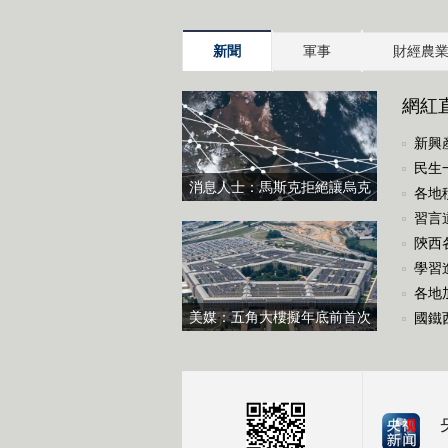
新聞
軍事
財經農
網紅
新興
民生
消息人士：馬斯克拒絕讓烏克
各地
蘭用“星鏈”打擊俄境內目標
去處
習言
陝西
推進
學習
各地
美媒：五角大樓擬年底前首次
國鐵
測試“金穹”反導系統