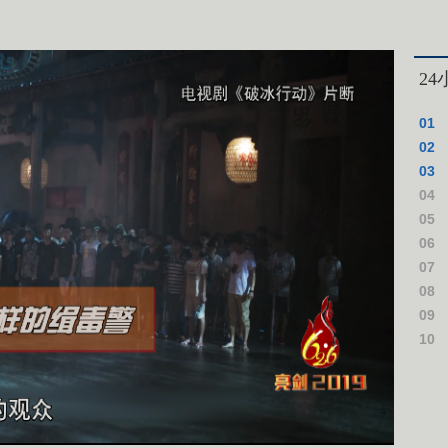
新
2
01
與相
02
新局
03
實
04
國“
05
建北
06
07
08
績作
09
援烏
10
案死