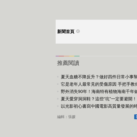
新聞首頁
推薦閱讀
夏天血糖不降反升？做好四件日常小事
血糖
它是老年人最常見的受傷原因 手把手教
防
野外消失90年！海南特有植物海南千年
重現
夏天愛穿洞洞鞋？這些“坑”一定要避開！
以光影初心書寫中國電影高質量發展的
編輯：張媛