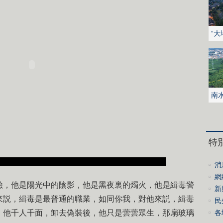
“
文
南
水
特
消
俄
網
險，他是陽光中的陰影，他是黑夜裏的燭火，他是緝毒警
新
來説，緝毒是最普通的職業，如同你我，對他來説，緝毒
體
民
，他千人千面，卸去偽裝後，他只是蕓蕓眾生，那扇玻璃
圍
各