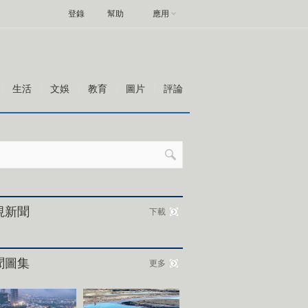
登錄
幫助
應用
生活
文娛
教育
圖片
評論
視新聞
下載
聞圖集
更多