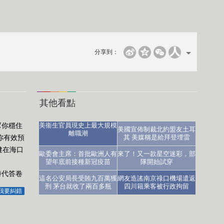
分享到：
其他看點
幫你穩住
美衞生官員現史上最大規模
美國宣佈制裁北約盟友土耳
離職潮
你有效預
其 美媒稱是給拜登埋雷
健在海口
醫生：讓人沮喪
歐委會主席：首批歐洲人有
來了！又一款星空迷彩，部
望年底前接種新冠疫苗
隊開始試穿
時代答卷
這名公安局長受賄九百萬獲
網友造謠南京祿口機場遣返
刑 茅台就收了兩百多瓶
四川籍乘客被行政拘留
我要糾錯