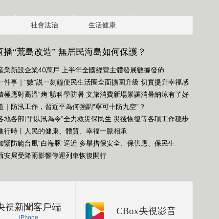
業
社會法治
生活健康
直播“荒島改造” 無居民海島如何保護？
産業新設企業40萬戶 上半年全國經營主體發展數據發佈
一件事｜“數”説一刻鐘便民生活圈全面擴圍升級 切實提升幸福感
積極應對高溫“烤”驗科學防暑 文旅消費新場景讓消暑納涼有了好
道｜防汛工作，習近平為何強調“寧可十防九空”？
各地各部門“以汛為令”全力救災保民生 災後恢復等各項工作穩步
中
進行時丨人民的健康、體質、幸福一脈相承
加緊防範台風“白海豚”逼近 多舉措保安全、保供應、保民生
西安局受降雨影響停運列車恢復開行
央視新聞客戶端
CBox央視影音
iPhone