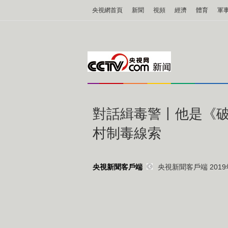
央視網首頁
新聞
視頻
經濟
體育
軍
對話緝毒警丨他是《破
村制毒線索
央視新聞客戶端 2019年
央視新聞客戶端