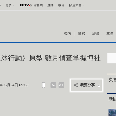
事
更多
節目官網
直播
欄目
頻道大全
國內
國際
經濟
軍事
冰行動》原型 數月偵查掌握博社
央
06月24日 09:08
A-
A+
我要分享
新