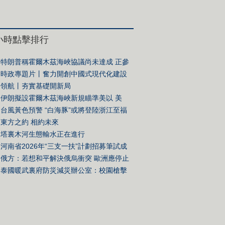
場景讓消暑納涼有了好去處
4小時點擊排行
特朗普稱霍爾木茲海峽協議尚未達成 正參
關談判
時政專題片丨奮力開創中國式現代化建設
面——習近平總書記今年以來治國理政紀
領航丨夯實基礎開新局
伊朗擬設霍爾木茲海峽新規瞄準美以 美
硬蹭”談判桌
台風黃色預警 “白海豚”或將登陸浙江至福
部沿海地區
東方之約 相約未來
塔裏木河生態輸水正在進行
河南省2026年“三支一扶”計劃招募筆試成
廢 重新組織筆試
俄方：若想和平解決俄烏衝突 歐洲應停止
泰國暖武裏府防災減災辦公室：校園槍擊
亡人數升至7人