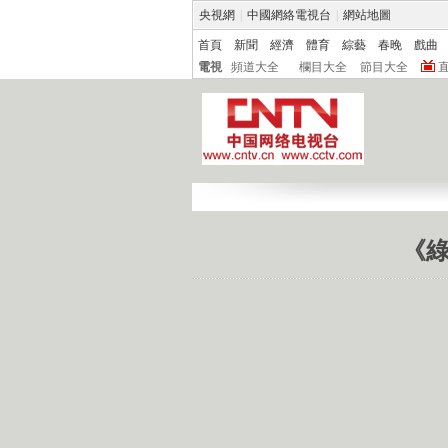
央視網
|
中國網絡電視台
|
網站地圖
首頁
新聞
經濟
體育
綜藝
春晚
戲曲
電視
頻道大全
欄目大全
節目大全
《綠