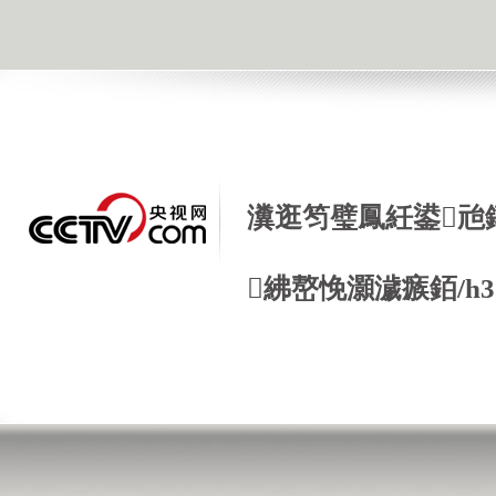
瀵逛笉璧鳳紝鍙兘
紼嶅悗灝濊瘯銆/h3