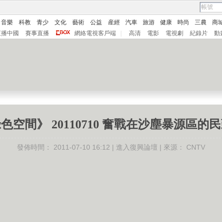
音樂
科教
青少
文化
藝術
公益
産經
汽車
旅游
健康
時尚
三農
商
直播中國
賽事直播
網絡電視客戶端
|
高清
電影
電視劇
紀錄片
動
色空間》 20110710 奮戰在沙塵暴源區的
發佈時間：
2011-07-10 16:12 |
進入復興論壇
| 來源：
CNTV