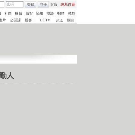
登錄
註冊
客服
設為首頁
城
社區
微博
博客
論壇
訪談
郵箱
游戲
畫片
公開課
播客
|
CCTV
頻道
欄目
民勤人