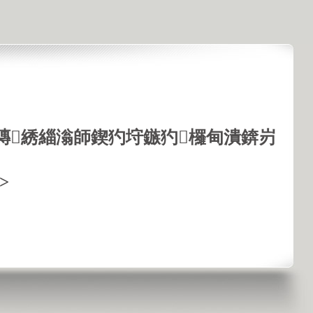
鏄綉緇滃師鍥犳垨鏃犳欏甸潰錛岃
>