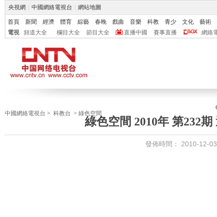
央視網
|
中國網絡電視台
|
網站地圖
首頁
新聞
經濟
體育
綜藝
春晚
戲曲
音樂
科教
青少
文化
藝術
電視
頻道大全
欄目大全
節目大全
直播中國
賽事直播
網絡
中國網絡電視台
>
科教台
>
綠色空間
綠色空間 2010年 第23
發佈時間：
2010-12-03