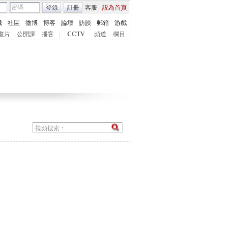
登錄
註冊
客服
設為首頁
城
社區
微博
博客
論壇
訪談
郵箱
游戲
畫片
公開課
播客
|
CCTV
頻道
欄目