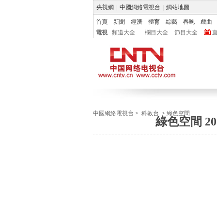
央視網
|
中國網絡電視台
|
網站地圖
首頁
新聞
經濟
體育
綜藝
春晚
戲曲
電視
頻道大全
欄目大全
節目大全
中國網絡電視台
>
科教台
>
綠色空間
綠色空間 2