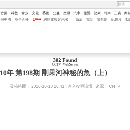
音樂
科教
青少
文化
藝術
公益
産經
汽車
旅游
健康
時尚
三農
商
直播中國
賽事直播
網絡電視客戶端
|
高清
電影
電視劇
紀錄片
動
302 Found
CCTV_WebServer
010年 第198期 剛果河神秘的魚（上）
發佈時間：
2010-10-18 20:41 |
進入復興論壇
| 來源：
CNTV