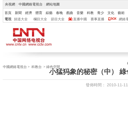
央視網
|
中國網絡電視台
|
網站地圖
首頁
新聞
經濟
體育
綜藝
春晚
戲曲
音樂
科教
青少
文化
藝術
電視
頻道大全
欄目大全
節目大全
直播中國
賽事直播
網絡
中國網絡電視台
>
科教台
>
綠色空間
小猛犸象的秘密（中） 綠色空
發佈時間：
2010-11-11