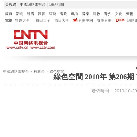
央視網
|
中國網絡電視台
|
網站地圖
首頁
新聞
經濟
體育
綜藝
春晚
戲曲
音樂
科教
青少
文化
藝術
電視
頻道大全
欄目大全
節目大全
直播中國
賽事直播
網絡
中國網絡電視台
>
科教台
>
綠色空間
綠色空間 2010年 第20
發佈時間：
2010-10-29