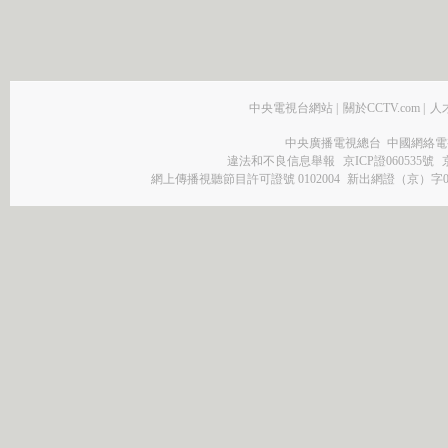
中央電視台網站
|
關於CCTV.com
|
人
中央廣播電視總台 中國網絡電
違法和不良信息舉報
京ICP證060535號
網上傳播視聽節目許可證號 0102004
新出網證（京）字0