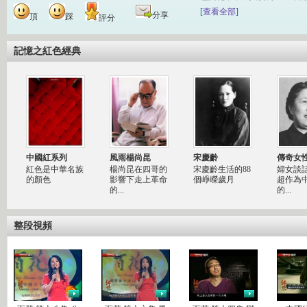
[
查看全部
]
分享
頂
踩
評分
記憶之紅色經典
中國紅系列
風雨楊尚昆
宋慶齡
傳奇女
紅色是中華名族
楊尚昆在四哥的
宋慶齡生活的88
婦女談
的顏色
影響下走上革命
個崢嶸歲月
超作為
的...
的...
整段視頻