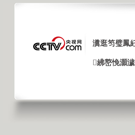
瀵逛笉璧鳳
紼嶅悗灝濊瘯