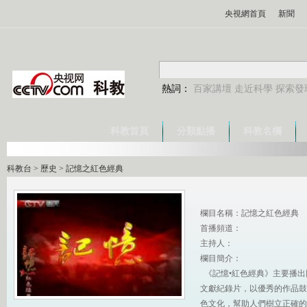
央視網首頁
新聞
熱詞：
百家講壇
走近科學
探索發
科教首頁
分類點播
科教名欄
科教台
>
歷史
>
記憶之紅色經典
欄目名稱：記憶之紅色經典
首播頻道：
主持人：
欄目簡介：
《記憶•紅色經典》主要播
文獻紀錄片，以優秀的作品鼓
色文化，幫助人們樹立正確的