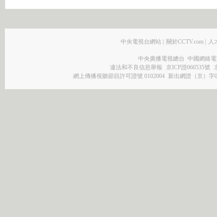
中央電視台網站
|
關於CCTV.com
|
人
中央廣播電視總台 中國網絡電
違法和不良信息舉報
京ICP證060535號
網上傳播視聽節目許可證號 0102004
新出網證（京）字0