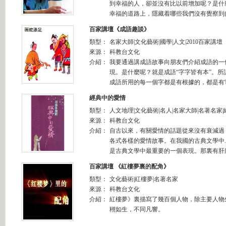
到幸福的人，卻並沒有比以前增加呢？是什
幸福的道路上，隱藏着哪些我們沒有覺察到的
百家講壇《成語趣談》
類型：
名家大師|文化藝術|國學|人文|2010百家講壇
來源：
科教台文化
介紹：
我要通過講成語故事向朋友們介紹成語的一
現。是什麼呢？就是成語“字字皆有本”。所
成語所用的每一個字都是有根據的，都是有它
經典中的愛情
類型：
人文地理|文化藝術|名人|名家大師|名著名家
來源：
科教台文化
介紹：
自古以來，有關愛情的話題從來沒有衰減過
各式各樣的愛情故事。在我國的古典文學中
是古典文學中最重要的一個表現。那裏有肝腸
百家講壇 《紅樓夢裏的配角》
類型：
文化藝術|紅樓夢|名著名家
來源：
科教台文化
介紹：
紅樓夢》裏描寫了幾百個人物，除主要人物
栩如生，不同凡響。