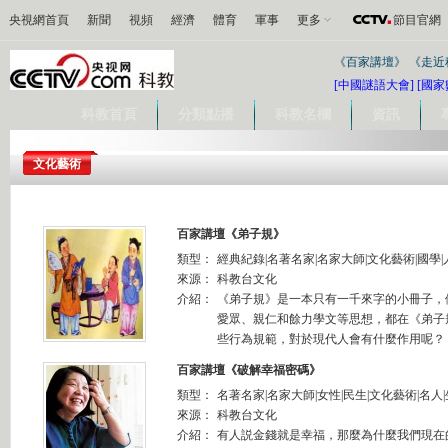
央視網首頁
新聞
視頻
經濟
體育
軍事
更多
節目官網
《百家講壇》
《走近
[中國謎語大會]
[國家
科教首頁
分類點播
科教名欄
資訊
文化藝術
百家講壇《弟子規》
類型：
經典紀錄|名著名家|名家大師|文化藝術|國學|人
來源：
科教台文化
介紹：
《弟子規》是一本只有一千來字的小冊子，
愛眾、親仁和餘力學文等思想，都在《弟子
些行為規範，對於現代人會有什麼作用呢？《
百家講壇《破解幸福密碼》
類型：
名著名家|名家大師|女性|民生|文化藝術|名人|
來源：
科教台文化
介紹：
有人説金錢就是幸福，那麼為什麼我們現在