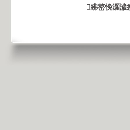
紼嶅悗灝濊瘯