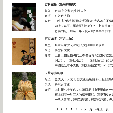
百科探秘《微雕與癌變》
類型：
奇趣|文化藝術|生活|人文
來源：
科教台人物
介紹：
山東省的微刻藝術家張翼將四大名著在不借
頭上，每平方厘米要刻900個字，相當於在
思議的是，通過三年時間400多萬字的創作，
百家講壇《三言二拍》
類型：
名著名家|文化藝術|人文|2010百家講壇
來源：
科教台文化
介紹：
三言二拍是指明代五本著名傳奇短篇小説集
明言》、《警世通言》、《醒世恒言》的合
中國擬話本小説集《初刻拍案驚奇》和《二刻
玉華寺佛足印
類型：
史説天下|人文地理|文化藝術|建築工程|歷史
來源：
科教台文化
介紹：
上世紀七十年代，在陝西銅川市玉華山的一
石上刻着一對巨大的精美腳印。這塊石刻的
一塊大青石，殘寬72厘米，殘高66厘米，復原
1
2
3
4
5
> 下一頁
»最後一頁