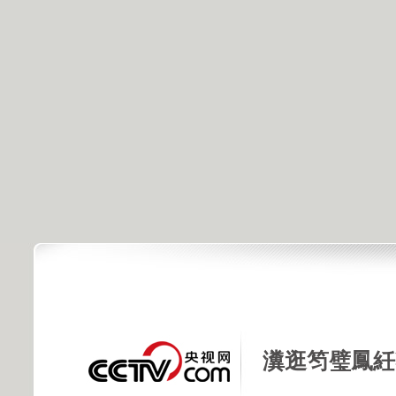
瀵逛笉璧鳳紝