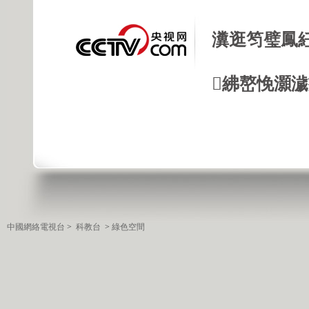
瀵逛笉璧鳳
紼嶅悗灝濊瘯
中國網絡電視台
>
科教台
>
綠色空間