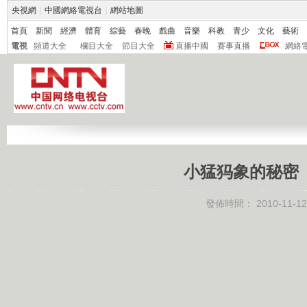
央視網
|
中國網絡電視台
|
網站地圖
首頁
新聞
經濟
體育
綜藝
春晚
戲曲
音樂
科教
青少
文化
藝術
電視
頻道大全
欄目大全
節目大全
直播中國
賽事直播
網絡
小猛犸象的秘密（下
發佈時間：
2010-11-12