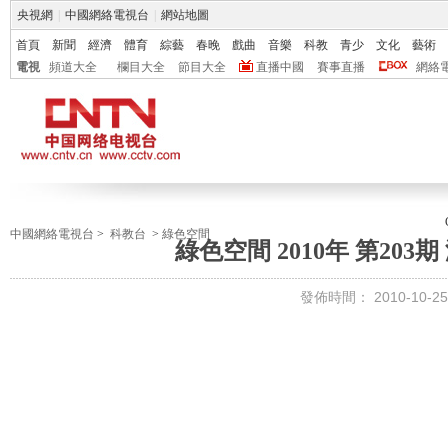
央視網
|
中國網絡電視台
|
網站地圖
首頁
新聞
經濟
體育
綜藝
春晚
戲曲
音樂
科教
青少
文化
藝術
電視
頻道大全
欄目大全
節目大全
直播中國
賽事直播
網絡
中國網絡電視台
>
科教台
>
綠色空間
綠色空間 2010年 第20
發佈時間：
2010-10-25