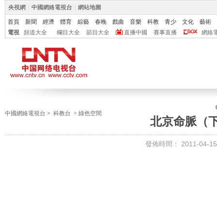
央視網
|
中國網絡電視台
|
網站地圖
首頁
新聞
經濟
體育
綜藝
春晚
戲曲
音樂
科教
青少
文化
藝術
電視
頻道大全
欄目大全
節目大全
直播中國
賽事直播
網絡
中國網絡電視台
>
科教台
>
綠色空間
北京命脈（
發佈時間：
2011-04-15