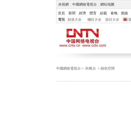
央視網
|
中國網絡電視台
|
網站地圖
首頁
新聞
經濟
體育
綜藝
春晚
戲曲
電視
頻道大全
欄目大全
節目大全
中國網絡電視台
>
科教台
>
綠色空間