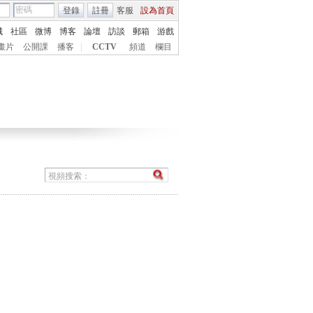
登錄
註冊
客服
設為首頁
城
社區
微博
博客
論壇
訪談
郵箱
游戲
畫片
公開課
播客
|
CCTV
頻道
欄目