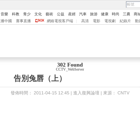
音樂
科教
青少
文化
藝術
公益
産經
汽車
旅游
健康
時尚
三農
商
直播中國
賽事直播
網絡電視客戶端
|
高清
電影
電視劇
紀錄片
動
302 Found
CCTV_WebServer
告別兔唇（上）
發佈時間：
2011-04-15 12:45 |
進入復興論壇
| 來源：
CNTV