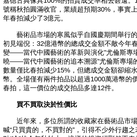
嘉德古典傢具100%的拍賣成交率相去甚遠。1
號稱秋拍圓滿收官，業績超預期30%，事實
年春拍減少了3億元。
藝術品市場的寒風似乎自國慶期間舉行的
初見端倪：32億港幣的總成交金額不敵今年春
變——當代中國藝術的革新與演化”尤倫斯專
曉——當代中國藝術的追本溯源”尤倫斯專場的
數量僅比春拍減少15%，但總成交金額卻縮水七
幣。全場僅有兩件拍品以超過1000萬港幣的
春拍，這一價位的成交拍品多達12件。
買不買取決於性價比
近年來，多位所謂的收藏家在藝術品市場上
喊“只買貴的，不買對的”，引得不少外行趨