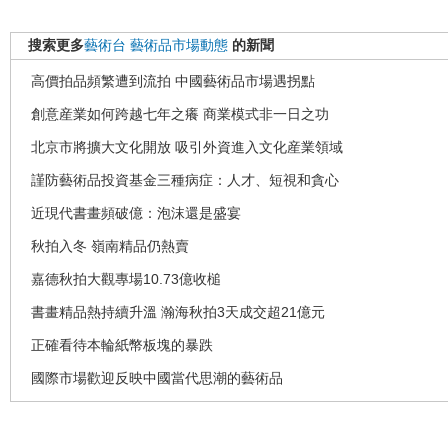
搜索更多
藝術台
藝術品市場動態
的新聞
高價拍品頻繁遭到流拍 中國藝術品市場遇拐點
創意産業如何跨越七年之癢 商業模式非一日之功
北京市將擴大文化開放 吸引外資進入文化産業領域
謹防藝術品投資基金三種病症：人才、短視和貪心
近現代書畫頻破億：泡沫還是盛宴
秋拍入冬 嶺南精品仍熱賣
嘉德秋拍大觀專場10.73億收槌
書畫精品熱持續升溫 瀚海秋拍3天成交超21億元
正確看待本輪紙幣板塊的暴跌
國際市場歡迎反映中國當代思潮的藝術品