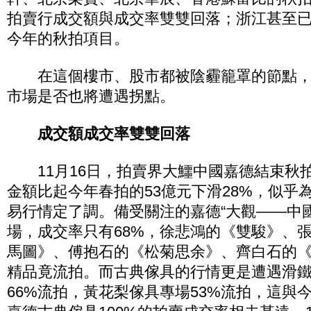
拍賣行成交額與成交率雙雙回落；浙江甚至
今年的秋拍項目。
在這個樓市、股市都被陰霾籠罩的節點，
市場是否也將遭遇拐點。
成交額成交率雙雙回落
11月16日，拍賣界大鱷中國嘉德結束秋拍
金額比起今年春拍的53億元下滑28%，似乎
易行情定了調。備受關注的嘉德“大觀——中
場，成交率只有68%，徐悲鴻的《雙駿》、
馬圖》、傅抱石的《松菊思余》、齊白石的
精品竟流拍。而古典傢具的行情更是遭遇滑
66%流拍，黃花梨傢具專場53%流拍，這與