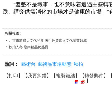
“盤整不是壞事，也不意味着遭遇由盛轉
跌、講究供需消化的市場才是健康的市場。”
相關報道：
北京市將擴大文化開放 吸引外資進入文化産業領域
秋拍入冬 嶺南精品仍熱賣
熱詞：
藝術台
藝術品市場動態
秋拍
【
打印
】【
我要糾錯
】【
複製鏈結
】【
轉發郵件
】
】