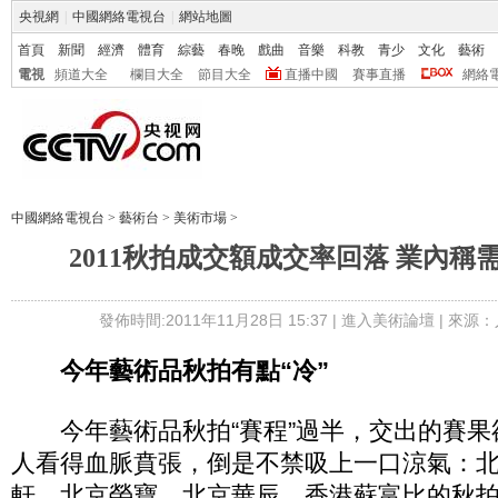
央視網
|
中國網絡電視台
|
網站地圖
首頁
新聞
經濟
體育
綜藝
春晚
戲曲
音樂
科教
青少
文化
藝術
電視
頻道大全
欄目大全
節目大全
直播中國
賽事直播
網絡
中國網絡電視台
>
藝術台
>
美術市場
>
2011秋拍成交額成交率回落 業內稱
發佈時間:2011年11月28日 15:37 |
進入美術論壇
| 來源：
今年藝術品秋拍有點“冷”
今年藝術品秋拍“賽程”過半，交出的賽果
人看得血脈賁張，倒是不禁吸上一口涼氣：
軒、北京榮寶、北京華辰、香港蘇富比的秋