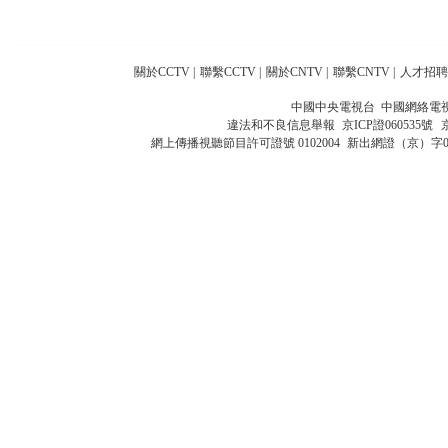
關於CCTV
|
聯繫CCTV
|
關於CNTV
|
聯繫CNTV
|
人才招聘
中國中央電視台 中國網絡電
違法和不良信息舉報
京ICP證060535號
網上傳播視聽節目許可證號 0102004
新出網證（京）字0