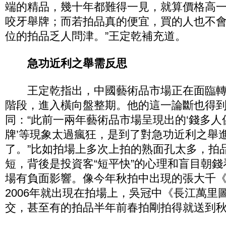
端的精品，幾十年都難得一見，就算價格高
咬牙舉牌；而若拍品真的便宜，買的人也不
位的拍品乏人問津。”王定乾補充道。
急功近利之舉需反思
王定乾指出，中國藝術品市場正在面臨轉
階段，進入橫向盤整期。他的這一論斷也得
同：“此前一兩年藝術品市場呈現出的‘錢多人傻
牌’等現象太過瘋狂，是到了對急功近利之舉
了。”比如拍場上多次上拍的熟面孔太多，拍
短，背後是投資客“短平快”的心理和盲目朝
場有負面影響。像今年秋拍中出現的張大千
2006年就出現在拍場上，吳冠中《長江萬里
交，甚至有的拍品半年前春拍剛拍得就送到