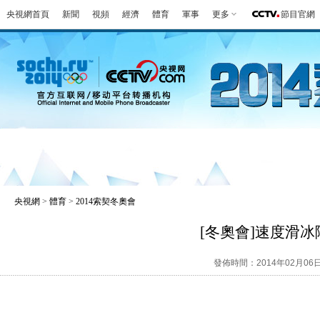
央視網首頁
新聞
視頻
經濟
體育
軍事
更多
節目官網
冬奧會
金牌榜
全回顧
第一報
好
央視網
>
體育
>
2014索契冬奧會
[冬奧會]速度滑
發佈時間：2014年02月06日 