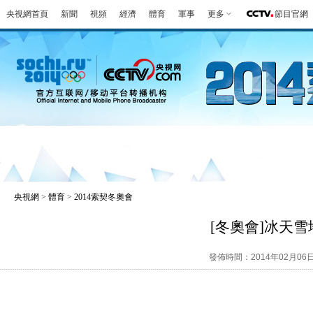
央視網首頁
新聞
視頻
經濟
體育
軍事
更多
節目官網
冬奧會
金牌榜
全回顧
第一報
好
央視網
>
體育
>
2014索契冬奧會
[冬奧會]冰天
發佈時間：2014年02月06日 