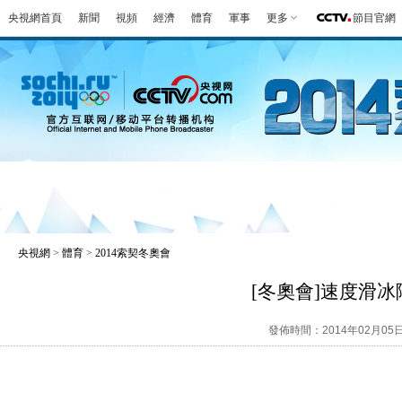
央視網首頁
新聞
視頻
經濟
體育
軍事
更多
節目官網
冬奧會
金牌榜
全回顧
第一報
好
央視網
>
體育
>
2014索契冬奧會
[冬奧會]速度滑
發佈時間：2014年02月05日 