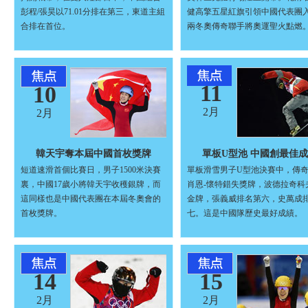
彭程/張昊以71.01分排在第三，東道主組
健高擎五星紅旗引領中國代表團
合排在首位。
兩冬奧傳奇聯手將奧運聖火點燃
11
10
2月
2月
韓天宇奪本屆中國首枚獎牌
單板U型池 中國創最佳
短道速滑首個比賽日，男子1500米決賽
單板滑雪男子U型池決賽中，傳
裏，中國17歲小將韓天宇收穫銀牌，而
肖恩-懷特錯失獎牌，波德拉奇科
這同樣也是中國代表團在本屆冬奧會的
金牌，張義威排名第六，史萬成
首枚獎牌。
七。這是中國隊歷史最好成績。
14
15
2月
2月