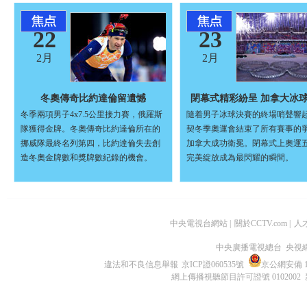
22
23
2月
2月
冬奧傳奇比約達倫留遺憾
閉幕式精彩紛呈 加拿大冰
冬季兩項男子4x7.5公里接力賽，俄羅斯
隨着男子冰球決賽的終場哨聲響
隊獲得金牌。冬奧傳奇比約達倫所在的
契冬季奧運會結束了所有賽事的
挪威隊最終名列第四，比約達倫失去創
加拿大成功衛冕。閉幕式上奧運
造冬奧金牌數和獎牌數紀錄的機會。
完美綻放成為最閃耀的瞬間。
中央電視台網站
|
關於CCTV.com
|
人
中央廣播電視總台 央視
違法和不良信息舉報
京ICP證060535號
京公網安備 11
網上傳播視聽節目許可證號 0102002