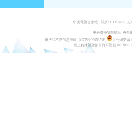
中央電視台網站
|
關於CCTV.com
|
人
中央廣播電視總台 央視
違法和不良信息舉報
京ICP證060535號
京公網安備 11
網上傳播視聽節目許可證號 0102002