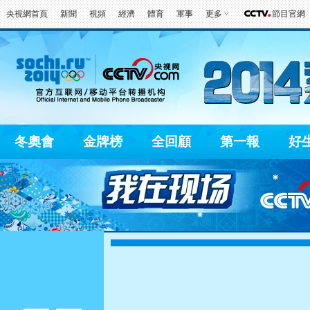
央視網首頁
新聞
視頻
經濟
體育
軍事
更多
節目官網
冬奧會
金牌榜
全回顧
第一報
好