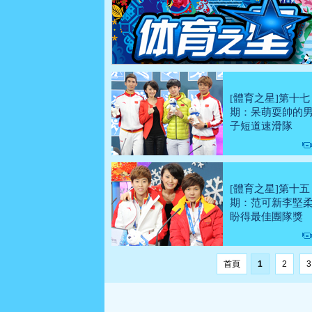
[體育之星]第十七
期：呆萌耍帥的
子短道速滑隊
[體育之星]第十五
期：范可新李堅
盼得最佳團隊獎
首頁
1
2
3