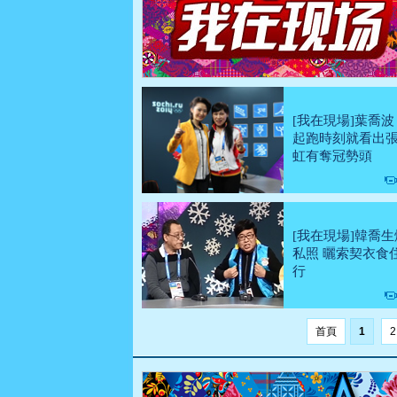
[我在現場]葉喬波
起跑時刻就看出
虹有奪冠勢頭
[我在現場]韓喬生
私照 曬索契衣食
行
首頁
1
2