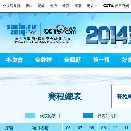
央視網首頁
新聞
視頻
經濟
體育
軍事
更多
節目官網
冬奧會
金牌榜
全回顧
第一報
好
賽程總表
賽程
代表比賽日
代表決賽日
序號
項目名稱
06
07
08
09
10
11