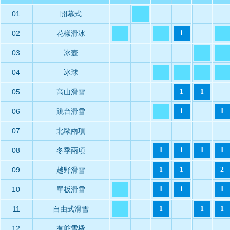
01
開幕式
02
花樣滑冰
1
03
冰壺
04
冰球
05
高山滑雪
1
1
06
跳台滑雪
1
1
07
北歐兩項
08
冬季兩項
1
1
1
1
09
越野滑雪
1
1
2
10
單板滑雪
1
1
1
11
自由式滑雪
1
1
1
12
有舵雪橇