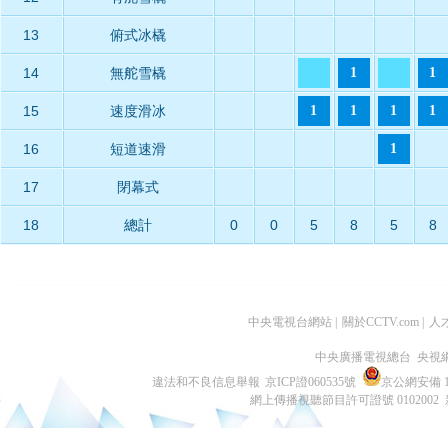
13
俯式冰橇
14
無舵雪橇
1
1
15
速度滑冰
1
1
1
1
16
短道速滑
1
17
閉幕式
18
總計
0
0
5
8
5
8
中央電視台網站
|
關於CCTV.com
|
人
中央廣播電視總台 央視
違法和不良信息舉報
京ICP證060535號
京公網安備 11
網上傳播視聽節目許可證號 0102002