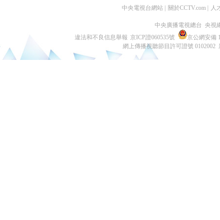
中央電視台網站
|
關於CCTV.com
|
人
中央廣播電視總台 央視
違法和不良信息舉報
京ICP證060535號
京公網安備 11
網上傳播視聽節目許可證號 0102002