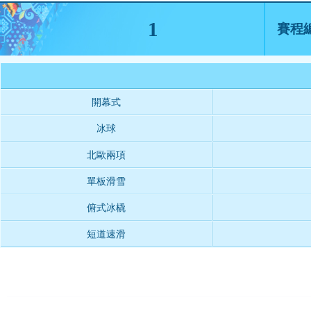
1
賽程
開幕式
冰球
北歐兩項
單板滑雪
俯式冰橇
短道速滑