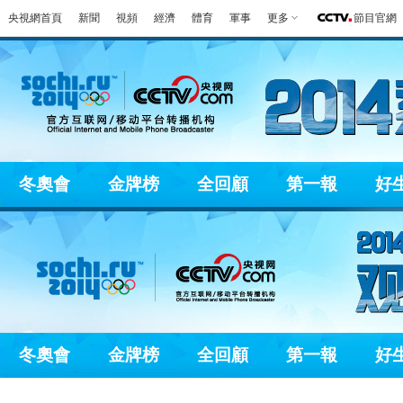
央視網首頁
新聞
視頻
經濟
體育
軍事
更多
節目官網
冬奧會
金牌榜
全回顧
第一報
好
冬奧會
金牌榜
全回顧
第一報
好