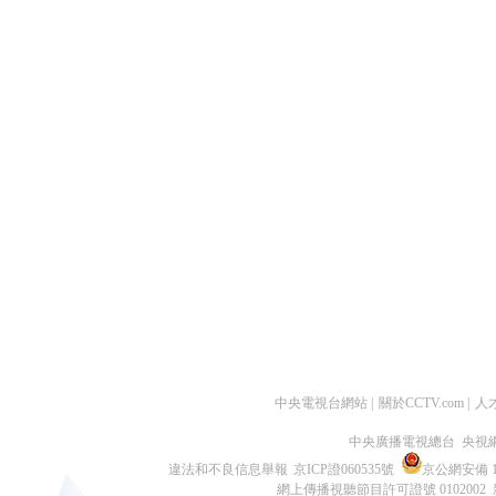
中央電視台網站
|
關於CCTV.com
|
人
中央廣播電視總台 央視
違法和不良信息舉報
京ICP證060535號
京公網安備 11
網上傳播視聽節目許可證號 0102002