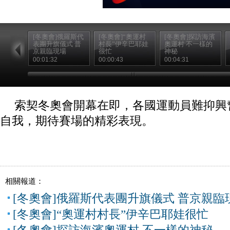
[冬奧會]俄羅斯代
[冬奧會]“奧運村
[冬奧會]探訪海濱
表團升旗儀式 普
村長”伊辛巴耶娃
奧運村 不一樣的
京親臨現場
很忙
神秘
00:01:32
00:00:43
00:04:31
索契冬奧會開幕在即，各國運動員難抑興
自我，期待賽場的精彩表現。
相關報道：
[冬奧會]俄羅斯代表團升旗儀式 普京親臨
[冬奧會]“奧運村村長”伊辛巴耶娃很忙