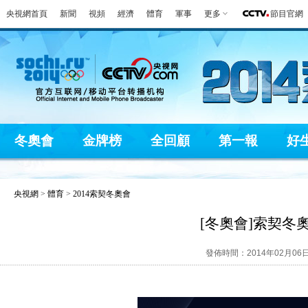
央視網首頁
新聞
視頻
經濟
體育
軍事
更多
節目官網
冬奧會
金牌榜
全回顧
第一報
好
央視網
>
體育
>
2014索契冬奧會
[冬奧會]索契冬
發佈時間：2014年02月06日 